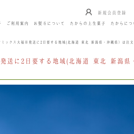
新規会員登録
子
ご利用案内
お熨斗について
たからの上生菓子
たからにつ
ツミックス大福※発送に2日要する地域(北海道･東北･新潟県・沖縄県）は注
発送に2日要する地域(北海道･東北･新潟