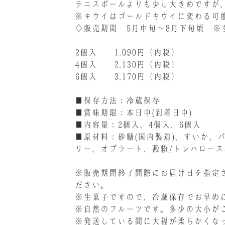
テニスボールよりも少し大きめですが
※キウイはゴールドキウイに変わる可
◇販売期間 5月中旬～8月下旬頃 ※
2個入 1,090円（内税）
4個入 2,130円（内税）
6個入 3,170円（内税）
■保存方法：冷蔵保存
■賞味期限：本日中(到着日中)
■内容量：2個入、4個入、6個入
■原材料：砂糖(国内製造)、すいか
リー、オブラート、澱粉/トレハロー
※販売期間終了間際にお届け日を指定
ださい。
※生菓子ですので、冷蔵保存でお早め
※自然のフルーツです。多少の大小が
※発送している間に大福が柔らかくな