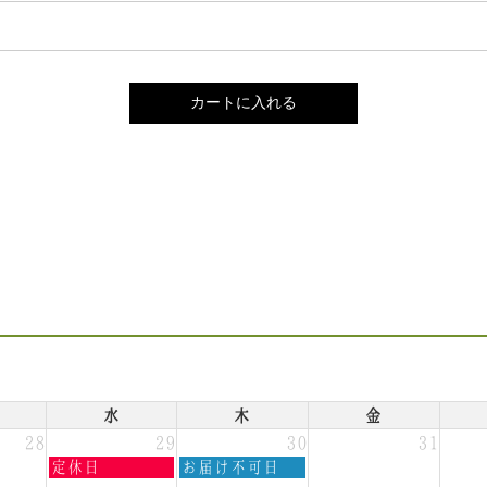
水
木
金
28
29
30
31
水
木
定休日
お届け不可日
曜
曜