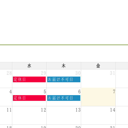
水
木
金
28
29
30
31
水
木
定休日
お届け不可日
曜
曜
日,
日,
4
5
6
7
7
7
水
木
定休日
お届け不可日
月
月
曜
曜
29th
30th
日,
日,
11
12
13
14
2026
2026
8
8
月
月
5th
6th