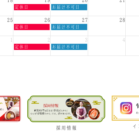
18
19
20
21
2026
2026
水
木
定休日
お届け不可日
曜
曜
日,
日,
25
26
27
28
8
8
水
木
定休日
お届け不可日
月
月
曜
曜
19th
20th
日,
日,
1
2
3
4
2026
2026
8
8
水
木
定休日
お届け不可日
月
月
曜
曜
26th
27th
日,
日,
2026
2026
9
9
月
月
2nd
3rd
2026
2026
イ
採用情報