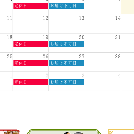
7
7
水
木
定休日
お届け不可日
月
月
曜
曜
29th
30th
日,
日,
11
12
13
14
2026
2026
8
8
月
月
5th
6th
18
19
20
21
2026
2026
水
木
定休日
お届け不可日
曜
曜
日,
日,
25
26
27
28
8
8
水
木
定休日
お届け不可日
月
月
曜
曜
19th
20th
日,
日,
1
2
3
4
2026
2026
8
8
水
木
定休日
お届け不可日
月
月
曜
曜
26th
27th
日,
日,
2026
2026
9
9
月
月
2nd
3rd
2026
2026