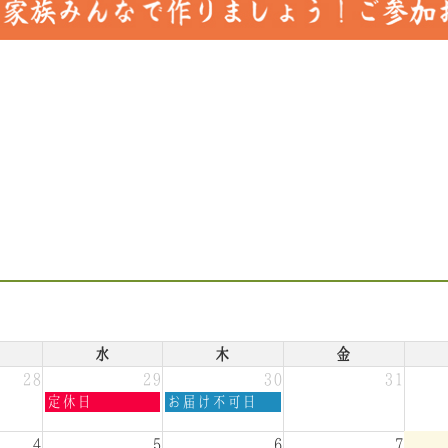
水
木
金
28
29
30
31
水
木
定休日
お届け不可日
曜
曜
日,
日,
4
5
6
7