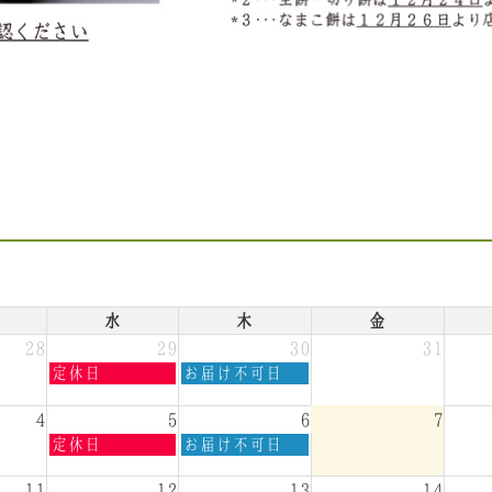
水
木
金
28
29
30
31
水
木
定休日
お届け不可日
曜
曜
日,
日,
4
5
6
7
7
7
水
木
定休日
お届け不可日
月
月
曜
曜
29th
30th
日,
日,
11
12
13
14
2026
2026