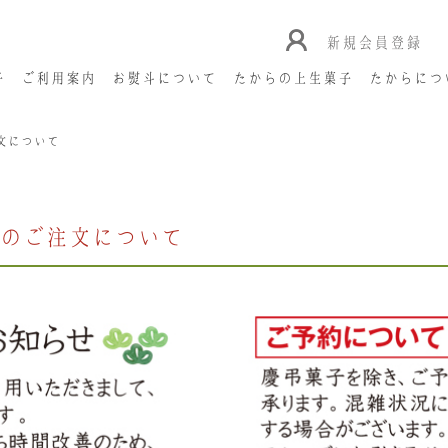
新規会員登録
子
ご利用案内
お熨斗について
たからの上生菓子
たからにつ
文について
のご注文について