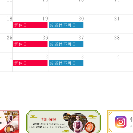
8
8
月
月
5th
6th
18
19
20
21
2026
2026
水
木
定休日
お届け不可日
曜
曜
日,
日,
25
26
27
28
8
8
水
木
定休日
お届け不可日
月
月
曜
曜
19th
20th
日,
日,
1
2
3
4
2026
2026
8
8
水
木
定休日
お届け不可日
月
月
曜
曜
26th
27th
日,
日,
2026
2026
9
9
月
月
2nd
3rd
2026
2026