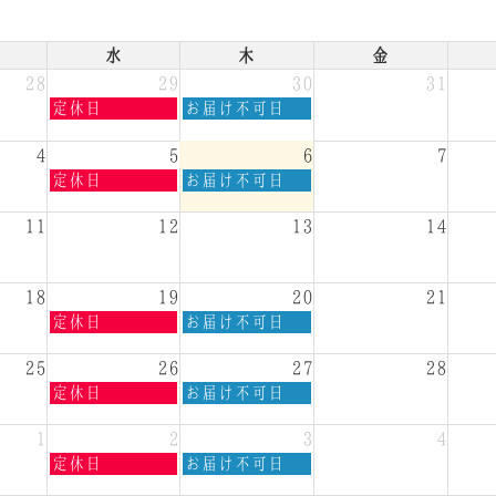
水
木
金
28
29
30
31
水
木
定休日
お届け不可日
曜
曜
日,
日,
4
5
6
7
7
7
水
木
定休日
お届け不可日
月
月
曜
曜
29th
30th
日,
日,
11
12
13
14
2026
2026
8
8
月
月
5th
6th
18
19
20
21
2026
2026
水
木
定休日
お届け不可日
曜
曜
日,
日,
25
26
27
28
8
8
水
木
定休日
お届け不可日
月
月
曜
曜
19th
20th
日,
日,
1
2
3
4
2026
2026
8
8
水
木
定休日
お届け不可日
月
月
曜
曜
26th
27th