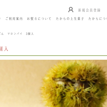
新規会員登録
子
ご利用案内
お熨斗について
たからの上生菓子
たからにつ
ぼん マロンパイ 3個入
個入