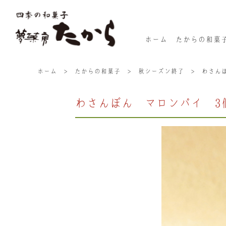
ホーム
たからの和菓
ホーム
>
たからの和菓子
>
秋シーズン終了
>
わさん
わさんぼん マロンパイ 3