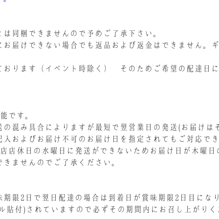
とは同梱できませんので予めご了承下さい。
にお届けできない場合でも返品および返金はできません。
ております（イベント時除く） そのためご希望の配達日
可能です。
の混み具合によりますが最短で翌営業日の発送(お届けはそ
記入およびお届け不可のお届け日を指定されてもご対応で
当店店休日の水曜日に発送ができないためお届け日が木曜日
できませんのでご了承ください。
味期限2日で翌日配達の場合は到着日が賞味期限2日目にな
ル貼付)されていますので必ずその期間内にお召し上がりく