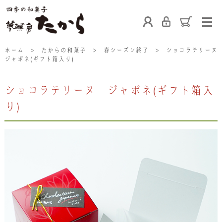
ホーム
ホーム
>
たからの和菓子
>
春シーズン終了
>
ショコラテリーヌ
ジャポネ(ギフト箱入り)
ショコラテリーヌ ジャポネ(ギフト箱入
たからの和菓子
ご利用案内
お熨斗について
り)
たからの上生菓子
たからについて
店舗案内
ブログ
会社概要
採用情報