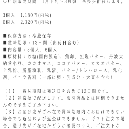
◇店頭販売期間 1月下旬～3月頃 ※多少前後します。
3個入 1,180円(内税)
6個入 2,320円(内税)
■保存方法：冷蔵保存
■賞味期限：13日間（出荷日含む）
■内容量：3個入、6個入
■原材料：砂糖(国内製造)、鶏卵、無塩バター、丹波大
納言小豆、カカオマス、ココアバター、カカオバター、
全乳紛、脱脂粉乳、乳清、バター/トレハロース、乳化
剤、バニラ香料（一部に卵・乳成分・大豆を含む）
【１】 賞味期限は発送日を含めて13日間です。
【２】通常便で配送します。冷凍商品とは同梱できませ
んので予めご了承下さい。
【３】お届け先がご不在で賞味期限内にお届けできない
場合でも返品および返金はできません。ギフト注文の場
合、送り先がご在宅かどうか確認のうえ、ご注文下さ