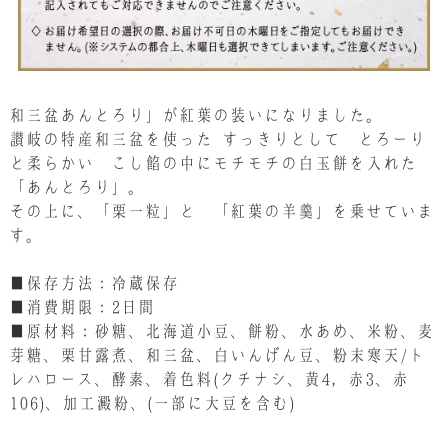
和三盆あんとろり」が紅葉の装いになりました。
讃岐の特産和三盆を使った､すっきりとして とろーり
と柔らかい こし餡の中にモチモチの白玉餅を入れた
「あんとろり」。
その上に、「栗一粒」と 「紅葉の羊羹」を乗せていま
す。
■保存方法：冷蔵保存
■消費期限：2日間
■原材料：砂糖、北海道小豆、餅粉、水あめ、米粉、麦
芽糖、栗甘露煮、和三盆、白いんげん豆、粉末寒天/ト
レハロース、酵素、着色料(クチナシ、黄4，赤3、赤
106)、加工澱粉、(一部に大豆を含む)