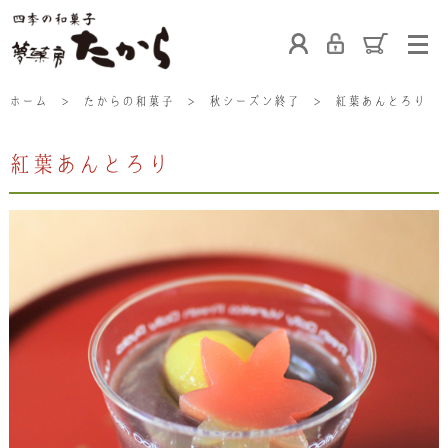
ホーム
ホーム
>
たからの和菓子
>
秋シーズン終了
>
紅葉あんとろり
紅葉あんとろり
たからの和菓子
ご利用案内
お熨斗について
たからの上生菓子
たからについて
店舗案内
ブログ
会社概要
採用情報