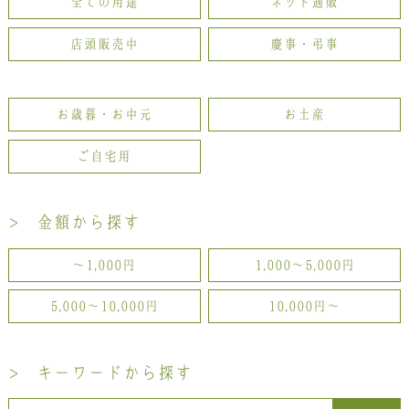
全ての用途
ネット通販
お問い合わせ
店頭販売中
慶事・弔事
LINE
Instagram
Twitter
お歳暮・お中元
お土産
お問い合わせ
ご自宅用
〒761-0101 香川県高松市春日町214
087-844-8801
（受付時間 8:30〜17:30）
> 金額から探す
〜1,000円
1,000〜5,000円
5,000〜10,000円
10,000円〜
> キーワードから探す