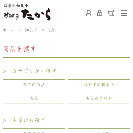
ホーム
ホーム
>
2021年
>
2月
商品を探す
たからの和菓子
ご利用案内
お熨斗について
> カテゴリから探す
たからの上生菓子
たからについて
店舗案内
全ての商品
おすすめ和菓子
大福
お詰め合わせ
ブログ
会社概要
採用情報
> 用途から探す