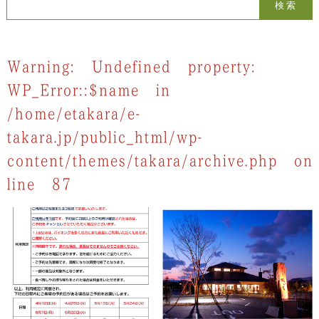
検索:
Warning
: Undefined property:
WP_Error::$name in
/home/etakara/e-
takara.jp/public_html/wp-
content/themes/takara/archive.php
on
line
87