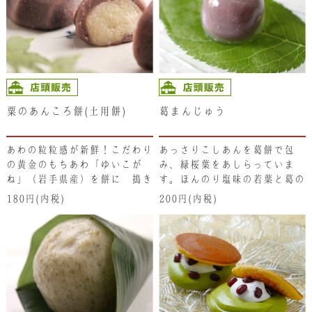
粟のあんころ餅(土用餅)
葛まんじゅう
あわの粒粒感が新鮮！こだわり
あっさりこしあんを葛餅で包
の黄金のもちあわ「ゆいこが
み、緑桜葉をあしらっていま
ね」（岩手県産）を餅に 搗き
す。ほんのり塩味の若葉と葛の
込み柔らかい粟餅に仕上げ、回
風味をどうぞ。冷やしてお召し
180円(内税)
200円(内税)
りをあっさりとしたこし餡で包
上がりください。
んでいます。古来より夏の土用
に食すると暑気あたりしないと
されており「土用餅」とも呼ば
れています。