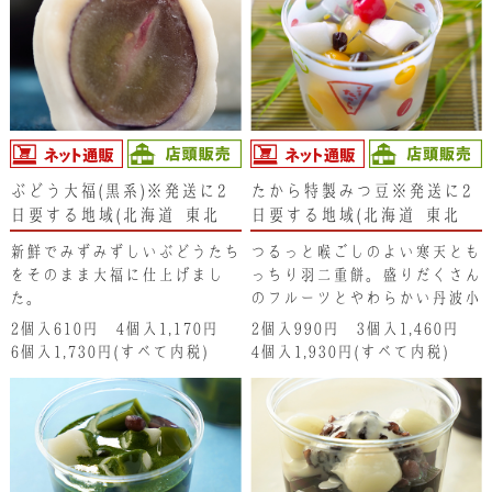
の中いっぱいに広がって幸せ感
に包まれます。
ぶどう大福(黒系)※発送に2
たから特製みつ豆※発送に2
日要する地域(北海道･東北･
日要する地域(北海道･東北･
新潟県･沖縄県)は、注文不可
新潟県・沖縄県）は注文不可
新鮮でみずみずしいぶどうたち
つるっと喉ごしのよい寒天とも
となります。ご了承くださ
となります。ご了承くださ
をそのまま大福に仕上げまし
っちり羽二重餅。盛りだくさん
い。
い。
た。
のフルーツとやわらかい丹波小
豆が入りのみつ豆です。
2個入610円 4個入1,170円
2個入990円 3個入1,460円
6個入1,730円(すべて内税)
4個入1,930円(すべて内税)