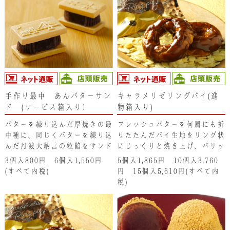
の香りは、もはや最中の概念が
変わる味わいです。
手作り最中 あんバターサン
キャラメリゼリングパイ(進
ド (サービス箱入り）
物箱入り)
バターを練り込んだ厚焼きの最
フレッシュバターを何層にも折
中種に、同じくバターを練り込
りたたんだパイ生地をリング状
んだ丹波大納言の粒餡をサンド
にじっくりと焼き上げ、パリッ
していただく至福の手作り最中
としたキャラメリゼを上掛けし
3個入800円 6個入1,550円
5個入1,865円 10個入3,760
です。厚焼き最中種のサクサク
ています。パイのサクサク食感
(すべて内税)
円 15個入5,610円(すべて内
とした食感と口に広がるバター
と芳醇なバターの香り、さらに
税)
の香りは、もはや最中の概念が
サトウキビのコク味のあるキャ
変わる味わいです。
ラメリゼが相まって、パイ好み
の方にも納得の味わい仕上がっ
ています。