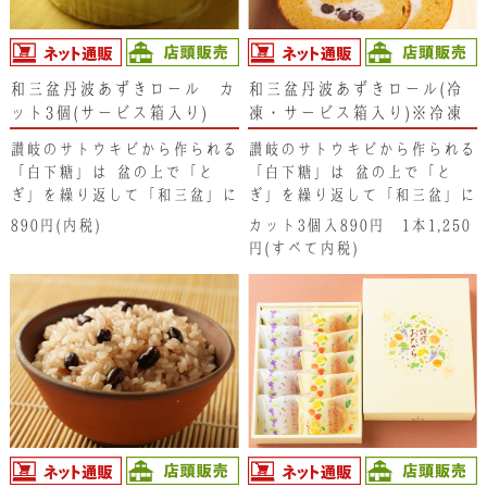
和三盆丹波あずきロール カ
和三盆丹波あずきロール(冷
ット3個(サービス箱入り)
凍・サービス箱入り)※冷凍
便の為、冷凍商品以外と同梱
讃岐のサトウキビから作られる
讃岐のサトウキビから作られる
できません。
「白下糖」は､盆の上で「と
「白下糖」は､盆の上で「と
ぎ」を繰り返して「和三盆」に
ぎ」を繰り返して「和三盆」に
仕上がります。そのサトウキビ
仕上がります。そのサトウキビ
890円(内税)
カット3個入890円 1本1,250
の蜜をたっぷり含んだ「白下
の蜜をたっぷり含んだ「白下
円(すべて内税)
糖」をロール生地に入れてふん
糖」をロール生地に入れてふん
わりと焼き上げ、丹波大納言の
わりと焼き上げ、丹波大納言の
鹿の子豆入りの生クリームをた
鹿の子豆入りの生クリームをた
っぷりと巻いています。シンプ
っぷりと巻いています。シンプ
ルなだけに素材の味わいやハー
ルなだけに素材の味わいやハー
モニーが十分にお楽しみいただ
モニーが十分にお楽しみいただ
けます。サトウキビの素朴で優
けます。サトウキビの素朴で優
しい「コク」をどうぞご堪能く
しい「コク」をどうぞご堪能く
ださい。
ださい。