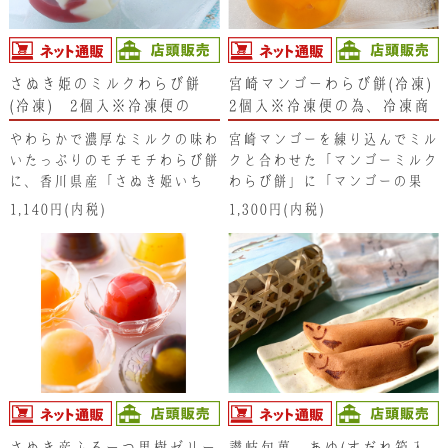
さぬき姫のミルクわらび餅
宮崎マンゴーわらび餅(冷凍)
(冷凍) 2個入※冷凍便の
2個入※冷凍便の為、冷凍商
為、冷凍商品以外と同梱でき
品以外と同梱できません。
やわらかで濃厚なミルクの味わ
宮崎マンゴーを練り込んでミル
ません。
いたっぷりのモチモチわらび餅
クと合わせた「マンゴーミルク
に、香川県産「さぬき姫いち
わらび餅」に「マンゴーの果
ご」の自家製ソースをかけて、
肉」と、フレッシュで爽やかな
1,140円(内税)
1,300円(内税)
上には爽やかな酸味の「ラズベ
酸味の「パッションフルーツ」
リー」を乗せています。自家製
を加えたフルーツ感たっぷりの
いちごソースは､さぬき姫いち
「追いマンゴーソース」を掛け
ごを濃縮しており、無添加なが
ています。まさにマンゴー尽く
らも濃厚ないちごの味わいがお
しのわらび餅です。
楽しみいただけます。いちごと
ミルクの相性は抜群で､乗せた
ラズベリーもいいアクセントに
なっています。
さぬき産ふるーつ果樹ゼリー
讃岐旬菓 あゆ(すだれ箱入