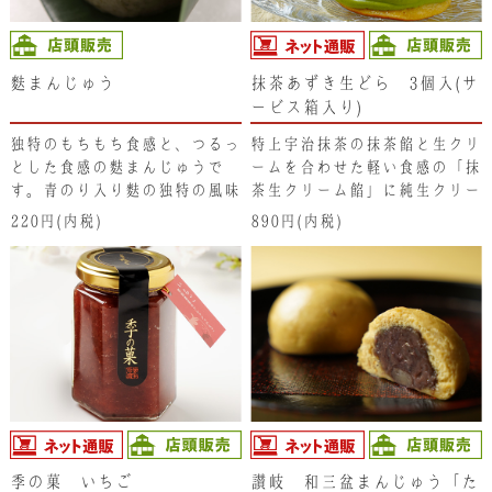
麩まんじゅう
抹茶あずき生どら 3個入(サ
ービス箱入り)
独特のもちもち食感と、つるっ
特上宇治抹茶の抹茶餡と生クリ
とした食感の麩まんじゅうで
ームを合わせた軽い食感の「抹
す。青のり入り麩の独特の風味
茶生クリーム餡」に純生クリー
と食感をお楽しみください。
ムを合わせ、さらに 味わい濃
220円(内税)
890円(内税)
厚で柔らかく炊き上げた「丹波
大納言小豆」の鹿の子を散りば
めています。"ふんわり“で"し
っとり“とした抹茶香る生どら
は、しっかり冷やしてお召し上
がり頂くと､しっとりどら焼き
と冷えた抹茶クリーム餡のハー
モニーがより一層お楽しみいた
だけます。
季の菓 いちご
讃岐 和三盆まんじゅう「た