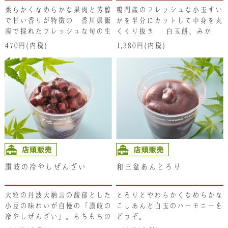
柔らかくなめらかな果肉と芳醇
鳴門産のフレッシュな小玉すい
で甘い香りが特徴の 香川県飯
かを半分にカットして中身を丸
南で採れたフレッシュな旬の生
くくり抜き､ 白玉餅、みか
桃を、あっさりとした水ようか
ん、ブルーベリー、シャインマ
470円(内税)
1,380円(内税)
んの中にたっぷりと入れていま
スカット、そしてくり抜いたす
す。ひんやりと口どけなめらか
いかを、すいかの皮の容器にた
で香り際立つ生桃と柔らかな水
っぷりと入れ合わせて水々しく
ようかんの組み合わせは想像以
やわらかなゼリーに仕上げてい
上です！
ます。すいか特有のシャリッと
した生食感も新鮮で､ゼリーを
食べると言うよりも、すいかに
ゼリーと色々なフルーツと絡め
て一緒に食べる感覚です。
讃岐の冷やしぜんざい
和三盆あんとろり
大粒の丹波大納言の馥郁とした
とろりとやわらかくなめらかな
小豆の味わいが自慢の「讃岐の
こしあんと白玉のハーモニーを
冷やしぜんざい」。もちもちの
どうぞ。
白玉と絡めて冷たいままお召し