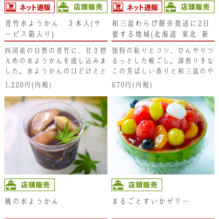
青竹水ようかん ３本入(サ
和三盆わらび餅※発送に2日
ービス箱入り)
要する地域(北海道･東北･新
潟県･沖縄県）は、注文不可
四国産の自然の青竹に、甘さ控
独特の粘りとコシ、ひんやりつ
となります。ご了承くださ
えめの水ようかんを流し込みま
るっとした喉ごし。深煎りきな
い。
した。水ようかんの口どけとと
この芳ばしい香りと和三盆のや
もに青竹の香りもお楽しみくだ
さしい甘さがお口に広がりま
1,220円(内税)
670円(内税)
さい。
す。
桃の水ようかん
まるごとすいかゼリー