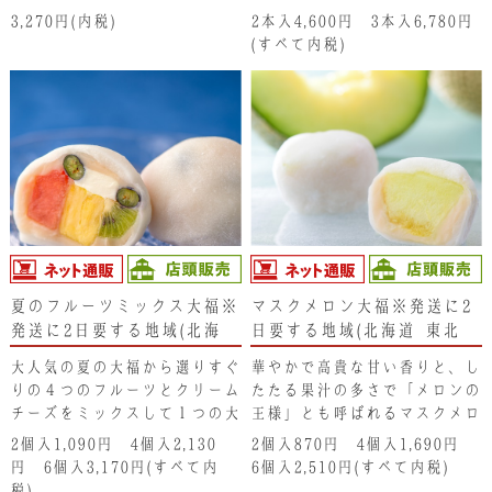
り練り込んだ生地に、大粒でや
3,270円(内税)
2本入4,600円 3本入6,780円
わらかい讃州大黒豆と丹波大納
(すべて内税)
言小豆を散りばめた「濃茶」。
洋酒の香り漂う少し大人の味わ
いが魅力です。
夏のフルーツミックス大福※
マスクメロン大福※発送に2
発送に2日要する地域(北海
日要する地域(北海道･東北･
道･東北･新潟県・沖縄県）は
新潟県・沖縄県）は注文不可
大人気の夏の大福から選りすぐ
華やかで高貴な甘い香りと、し
注文不可となります。ご了承
となります。ご了承くださ
りの４つのフルーツとクリーム
たたる果汁の多さで「メロンの
ください。
い。
チーズをミックスして１つの大
王様」とも呼ばれるマスクメロ
福にしました。すいか、パイナ
ンを、その食べ頃を見計らって
2個入1,090円 4個入2,130
2個入870円 4個入1,690円
ップル、ブルーベリー、キウイ
香りあふれる大福に仕上げまし
円 6個入3,170円(すべて内
6個入2,510円(すべて内税)
とクリームチーズ。それぞれの
た。一度食べたら忘れられませ
税)