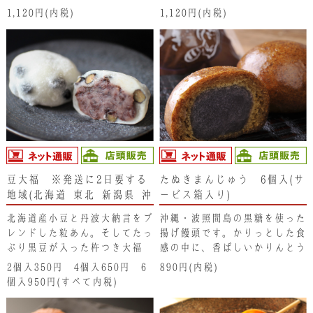
苦手なお子さまのみならず大人
苦手なお子さまのみならず大人
1,120円(内税)
1,120円(内税)
の方でも食べやすく、今までの
の方でも食べやすく、今までの
抹茶とは別物の味わいをお楽し
抹茶とは別物の味わいをお楽し
みいただけます。
みいただけます。
豆大福 ※発送に2日要する
たぬきまんじゅう 6個入(サ
地域(北海道･東北･新潟県･沖
ービス箱入り)
縄県）は注文不可となりま
北海道産小豆と丹波大納言をブ
沖縄・波照間島の黒糖を使った
す。ご了承ください。
レンドした粒あん。そしてたっ
揚げ饅頭です。かりっとした食
ぷり黒豆が入った杵つき大福
感の中に、香ばしいかりんとう
餅。昔ながらの素朴な豆大福に
のような風味が漂い、中からふ
2個入350円 4個入650円 6
890円(内税)
は、素材そのままの味わいが生
わっとしたこし餡の味が広がり
個入950円(すべて内税)
きています。
ます。