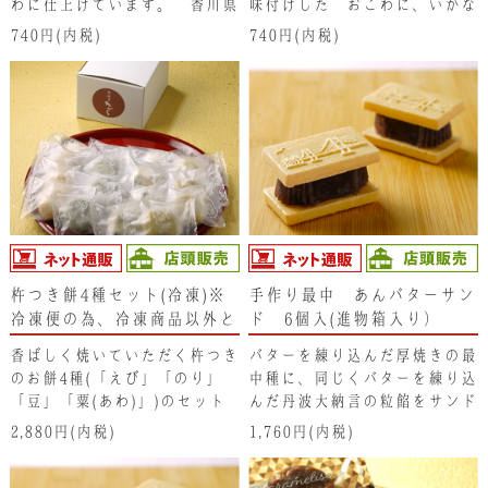
わに仕上げています。 香川県
味付けした おこわに、いかな
産のオリーブオイル、讃岐の藻
ご釘煮、梅干し、青しそを入れ
740円(内税)
740円(内税)
塩も入れて、讃岐ならではのお
て、さっぱりとした おこわに
こわにしています。
仕上げています。
杵つき餅4種セット(冷凍)※
手作り最中 あんバターサン
冷凍便の為、冷凍商品以外と
ド 6個入(進物箱入り）
同梱できません。
香ばしく焼いていただく杵つき
バターを練り込んだ厚焼きの最
のお餅4種(「えび」「のり」
中種に、同じくバターを練り込
「豆」「粟(あわ)」)のセット
んだ丹波大納言の粒餡をサンド
です。
していただく至福の手作り最中
2,880円(内税)
1,760円(内税)
です。厚焼き最中種のサクサク
とした食感と口に広がるバター