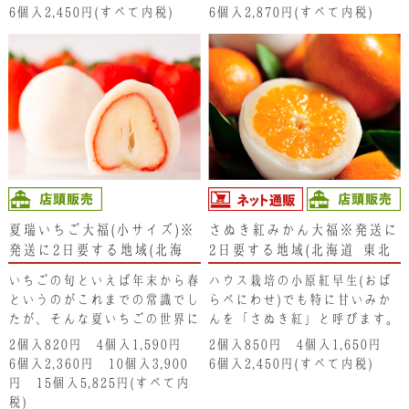
いです。
た「特製マスカット餡」とたっ
6個入2,450円(すべて内税)
6個入2,870円(すべて内税)
ぷりのシャインマスカットのハ
ーモニーは驚きの味わいです。
夏瑞いちご大福(小サイズ)※
さぬき紅みかん大福※発送に
発送に2日要する地域(北海
2日要する地域(北海道･東北･
道･東北･新潟県･沖縄県)は、
新潟県･沖縄県）は注文不可
いちごの旬といえば年末から春
ハウス栽培の小原紅早生(おば
注文不可となります。ご了承
となります。ご了承くださ
というのがこれまでの常識でし
らべにわせ)でも特に甘いみか
ください。
い。
たが、そんな夏いちごの世界に
んを「さぬき紅」と呼びます。
衝撃をもたらした北海道生まれ
夏限定の大福です。
2個入820円 4個入1,590円
2個入850円 4個入1,650円
の「夏端（なつみずき）」。豊
6個入2,360円 10個入3,900
6個入2,450円(すべて内税)
かな果汁が口中にほとばしりま
円 15個入5,825円(すべて内
す。
税)