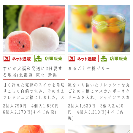
すいか大福※発送に2日要す
まるごと生桃ゼリー
る地域(北海道･東北･新潟
県・沖縄県）は注文不可とな
甘く冷えた完熟のスイカを角切
種をくり抜いたフレッシュな丸
ります。ご了承ください。
りにして白餡で包み、そのまま
ごとの白桃にマスカルポーネク
フレッシュ大福にしました。ス
リームを入れ、シャインマスカ
イカのしたたる果汁と大福の相
ット、ブルーベリー、みかん、
2個入790円 4個入1,530円
2個入1,630円 3個入2,420
性は抜群で想像を越えた美味し
チェリーと一緒に桃のゼリーに
6個入2,270円(すべて内税)
円 4個入3,210円(すべて内
さです。
仕上げています。柔らかな 丸
税)
ごとの生白桃と､マスカルポー
ネクリーム､さらにプルプルの