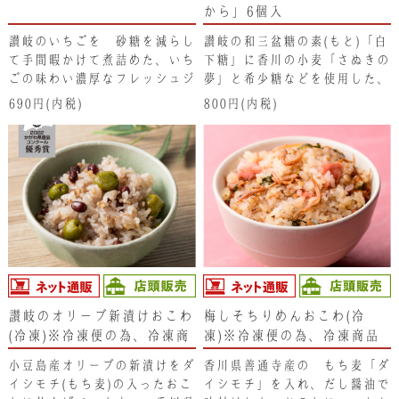
から」6個入
讃岐のいちごを 砂糖を減らし
讃岐の和三盆糖の素(もと)「白
て手間暇かけて煮詰めた、いち
下糖」に香川の小麦「さぬきの
ごの味わい濃厚なフレッシュジ
夢」と希少糖などを使用した、
ャムです。パンに塗ったり、ヨ
「讃岐の和三盆まんじゅう た
690円(内税)
800円(内税)
ーグルトにかけてどうぞ！
から」は、「もっちり､ふんわ
り､しっとり」をコンセプトに
した生地で、柔らかく小豆の風
味が香る粒あんを包んでいま
す。白ごまも少し加え、素材の
持つそれぞれの味わいを引きた
てて仕上げたこだわりの和菓子
です。
讃岐のオリーブ新漬けおこわ
梅しそちりめんおこわ(冷
(冷凍)※冷凍便の為、冷凍商
凍)※冷凍便の為、冷凍商品
品以外と同梱できません。
以外と同梱できません。
小豆島産オリーブの新漬けをダ
香川県善通寺産の もち麦「ダ
イシモチ(もち麦)の入ったおこ
イシモチ」を入れ、だし醤油で