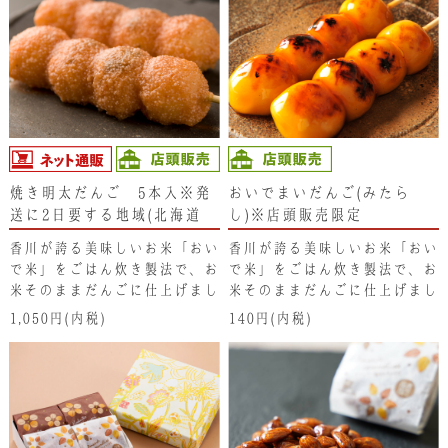
焼き明太だんご 5本入※発
おいでまいだんご(みたら
送に2日要する地域(北海道･
し)※店頭販売限定
東北･新潟県･沖縄県）は注文
香川が誇る美味しいお米「おい
香川が誇る美味しいお米「おい
不可となります。ご了承くだ
で米」をごはん炊き製法で、お
で米」をごはん炊き製法で、お
さい。
米そのままだんごに仕上げまし
米そのままだんごに仕上げまし
た。からませた 甘辛い焼き明
た。 からめた特製みたらしが
1,050円(内税)
140円(内税)
太子のタレがくせになります。
くせになるだんごです。