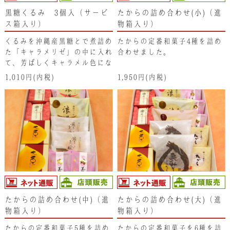
黒糖くるみ 3個入（サービ
たからの詰め合わせ(小)（進
ス箱入り）
物箱入り）
くるみを沖縄産黒糖とで煮詰め
たからの定番和菓子4種を詰め
た「キャラメリゼ」の中に入れ
合わせました。
て、芳ばしくキャラメル色にな
るまでローストしています。そ
1,010円(内税)
1,950円(内税)
のカリｯとした食感はクセにな
る美味しさです。香川の希少糖
入り。
たからの詰め合わせ(中)（進
たからの詰め合わせ(大)（進
物箱入り）
物箱入り）
たからの定番和菓子5種を詰め
たからの定番和菓子を6種を詰