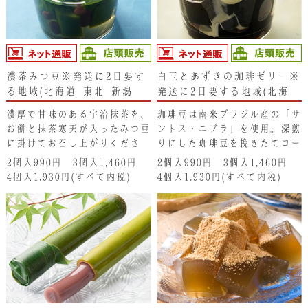
濃茶みつ豆※発送に2日要す
白玉とあずきの珈琲ゼリー※
る地域(北海道･東北･新潟
発送に2日要する地域(北海
県・沖縄県）は注文不可とな
道･東北･新潟県・沖縄県）は
濃厚で甘味のある宇治抹茶を、
珈琲豆は南米ブラジル産の「サ
ります。ご了承ください。
注文不可となります。ご了承
お餅と抹茶寒天が入ったみつ豆
ントス・ニブラ」を使用。深煎
ください。
に掛けてお召し上がりくださ
りにした珈琲豆を挽きたてコー
い。抹茶通も唸らせる味わいで
ヒーにして、直ぐにゼリーに仕
2個入990円 3個入1,460円
2個入990円 3個入1,460円
す。
上げています。モチモチの白玉
4個入1,930円(すべて内税)
4個入1,930円(すべて内税)
と柔らかい粒あん、最後に純生
クリームをかけてお召し上がり
ください。淹れたての深いコー
ヒーの香りと、粒あんに掛けた
生クリームとのコラボレーショ
ンをお楽しみください。