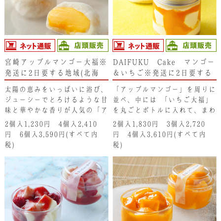
宮崎アップルマンゴー大福※
DAIFUKU Cake マンゴー
発送に2日要する地域(北海
＆いちご※発送に2日要する
道･東北･新潟県･沖縄県)は、
地域(北海道･東北･新潟県・
太陽の恵みをいっぱいに浴び、
「アップルマンゴー」を周りに
注文不可となります。ご了承
沖縄県）は注文不可となりま
ジューシーでとろけるような甘
並べ、中には､「いちご大福」
ください。
す。ご了承ください。
味と華やかな香りが人気の「ア
を丸ごとボトルに入れて、まわ
ップルマンゴー」の旨味をまる
りに生クリームと自家製のマン
2個入1,230円 4個入2,410
2個入1,830円 3個入2,720
ごと大福で包んでいます。濃厚
ゴージャムをあしらった、食べ
円 6個入3,590円(すべて内
円 4個入3,610円(すべて内
な至福の味わいを思う存分どう
応えのある ケーキに仕上げて
税)
税)
ぞ
います。底には しっとりとし
た「どら焼き」敷いています。
とろけるようなトロピカルなマ
ンゴーの味わいの後から､柔ら
かな大福餅が口に広がり、讃岐
いちごの味わいが一緒にお楽し
みいただけます。