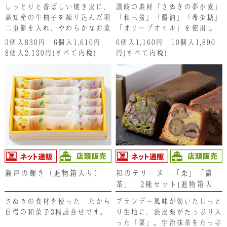
しっとりと香ばしい焼き皮に、
讃岐の素材「さぬきの夢小麦」
高知産の生柚子を練り込んだ羽
「和三盆」「醤油」「希少糖」
二重餅を入れ、やわらかなお菓
「オリーブオイル」を使用し
子に仕上げています。あゆが清
た、しっとり香ばしいカステラ
3個入830円 6個入1,610円
6個入1,160円 10個入1,890
流に泳ぐ夏にぴったりの、爽や
生地の小判焼きです。大粒丹波
8個入2,130円(すべて内税)
円(すべて内税)
かな味わいです。
大納言のつぶ餡と濃厚な鳴門金
時のスイートポテトの味わいは
唯一無二です。
瀬戸の輝き（進物箱入り）
和のテリーヌ 「栗」「濃
茶」 2種セット(進物箱入
り)
さぬきの食材を使った たから
ブランデー風味が効いたしっと
自慢の和菓子3種詰合せです。
り生地に、渋皮栗がたっぷり入
った「栗」。宇治抹茶をたっぷ