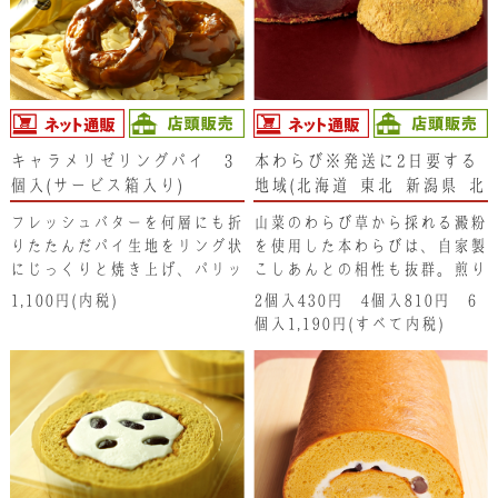
キャラメリゼリングパイ 3
本わらび※発送に2日要する
個入(サービス箱入り)
地域(北海道･東北･新潟県･北
関東･沖縄県）は、注文不可
フレッシュバターを何層にも折
山菜のわらび草から採れる澱粉
となります。ご了承くださ
りたたんだパイ生地をリング状
を使用した本わらびは、自家製
い。
にじっくりと焼き上げ、パリッ
こしあんとの相性も抜群。煎り
としたキャラメリゼを上掛けし
立てきな粉の香ばしさと、わら
1,100円(内税)
2個入430円 4個入810円 6
ています。パイのサクサク食感
び本来の独特の食感をご賞味く
個入1,190円(すべて内税)
と芳醇なバターの香り、さらに
ださい。
サトウキビのコク味のあるキャ
ラメリゼが相まって、パイ好み
の方にも納得の味わい仕上がっ
ています。