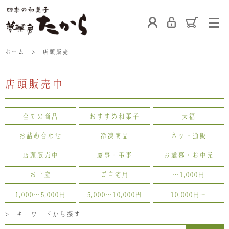
ホーム
ホーム
>
店頭販売
店頭販売中
たからの和菓子
ご利用案内
お熨斗について
全ての商品
おすすめ和菓子
大福
お詰め合わせ
冷凍商品
ネット通販
たからの上生菓子
たからについて
店舗案内
店頭販売中
慶事・弔事
お歳暮・お中元
お土産
ご自宅用
〜1,000円
ブログ
会社概要
採用情報
1,000〜5,000円
5,000〜10,000円
10,000円〜
> キーワードから探す