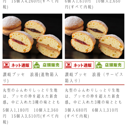
円 15個入4,260円(すべて内
6個入1,610円 10個入2,650
一粒入っています。
一粒入っています。
税)
円(すべて内税)
讃岐ブッセ 浪漫(進物箱入
讃岐ブッセ 浪漫（サービス
り)
箱入り）
丸型のふんわりしっとり生地
丸型のふんわりしっとり生地
は、ブッセの枠を超えた新食
は、ブッセの枠を超えた新食
感。中に入れた3種の味ととも
感。中に入れた3種の味ととも
に、得も言われぬ味わいが口い
に、得も言われぬ味わいが口い
5個入1,180円 10個入2,360
3個入680円 6個入1,310円
っぱいに広がります。
っぱいに広がります。
円 15個入3,510円(すべて内
(すべて内税)
税)