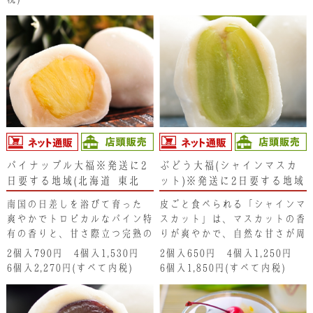
味わいが見事に絡み合って、口
ん。
の中で夏の味わいを演出しま
す。
パイナップル大福※発送に2
ぶどう大福(シャインマスカ
日要する地域(北海道･東北･
ット)※発送に2日要する地域
新潟県・沖縄県）は注文不可
(北海道･東北･新潟県･沖縄
南国の日差しを浴びて育った､
皮ごと食べられる「シャインマ
となります。ご了承くださ
県)は、注文不可となりま
爽やかでトロピカルなパイン特
スカット」は、マスカットの香
い。
す。ご了承ください。
有の香りと、甘さ際立つ完熟の
りが爽やかで、自然な甘さが周
｢ゴールドパイン｣。 そのフ
りの大福餅と一緒にお口の中に
2個入790円 4個入1,530円
2個入650円 4個入1,250円
レッシュなパインを大玉にカッ
広がります。是非 冷やしたま
6個入2,270円(すべて内税)
6個入1,850円(すべて内税)
トして仕上げた｢パイナップル
まお召し上がりください。爽や
大福｣は、冷やしてお召し上が
かさが一層増しますよ。
りいただくと、冷たい果汁が口