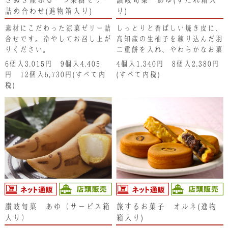
詰め合わせ(進物箱入り)
り)
素材にこだわった涼菓ゼリー詰
しっとりと香ばしい焼き皮に、
合せです。冷やしてお召し上が
高知産の生柚子を練り込んだ羽
りください。
二重餅を入れ、やわらかなお菓
子に仕上げています。あゆが清
6個入3,015円 9個入4,405
4個入1,340円 8個入2,380円
流に泳ぐ夏にぴったりの、爽や
円 12個入5,730円(すべて内
(すべて内税)
かな味わいです。
税)
讃岐旬菓 あゆ（サービス箱
旅するお菓子 オルネ(進物
入り）
箱入り)