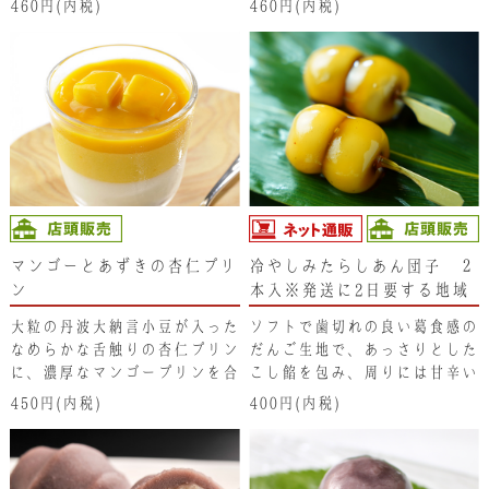
460円(内税)
460円(内税)
上がりください。＂小豆とお餅
だけ“ の和菓子ですが、なか
なか侮れない味わいです。
マンゴーとあずきの杏仁プリ
冷やしみたらしあん団子 ２
ン
本入※発送に2日要する地域
(北海道･東北･新潟県・沖縄
大粒の丹波大納言小豆が入った
ソフトで歯切れの良い葛食感の
県）は注文不可となります。
なめらかな舌触りの杏仁プリン
だんご生地で、あっさりとした
ご了承ください。
に、濃厚なマンゴープリンを合
こし餡を包み、周りには甘辛い
わせました。
みたらしのタレを付けていま
450円(内税)
400円(内税)
す。