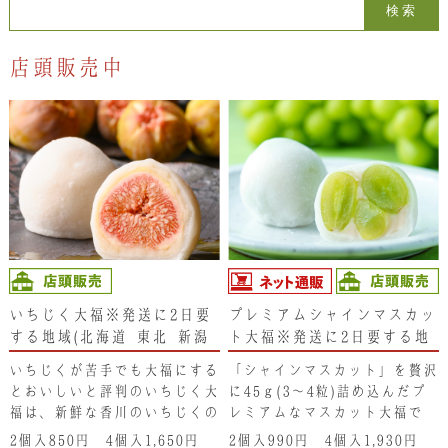
検索:
お問い合わせ
店頭販売中
LINE
Instagram
Twitter
お問い合わせ
〒761-0101 香川県高松市春日町214
087-844-8801
（受付時間 8:30〜17:30）
いちじく大福※発送に2日要
プレミアムシャインマスカッ
する地域(北海道･東北･新潟
ト大福※発送に2日要する地
県・沖縄県）は注文不可とな
域(北海道･東北･新潟県・沖
いちじくが苦手でも大福にする
「シャインマスカット」を贅沢
ります。ご了承ください。
縄県）は注文不可となりま
とおいしいと評判のいちじく大
に45ｇ(3～4粒)詰め込んだプ
す。ご了承ください。
福は、新鮮な香川のいちじくの
レミアムなマスカット大福で
香りを丸ごと包んだ至福の味わ
す。リキュール酒で香り付けし
2個入850円 4個入1,650円
2個入990円 4個入1,930円