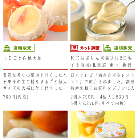
ゼリーといっぱいのフルーツ。
まるごと白桃大福
和三盆ぷりん※発送に2日要
する地域(北海道･東北･新潟
県･沖縄県）は注文不可とな
豊潤な香りの果肉と甘くしたた
日本テレビ「満点☆青空レスト
ります。ご了承ください。
る果汁の生白桃をまるごと特大
ラン」で紹介されました。讃岐
サイズの大福に仕上げました。
特産の和三盆原料をプリンに入
食べた途端にみずみずしい果汁
れてやわらかプリンに焼き上げ
780円(内税)
2個入790円 4個入1,530円
が口いっぱいに広がります。
ています。 濃厚でクリーミー
6個入2,270円(すべて内税)
なプリンと和三盆の味がベスト
マッチ！和三盆の優しい甘さが
お口の中でフワッと広がりま
す。