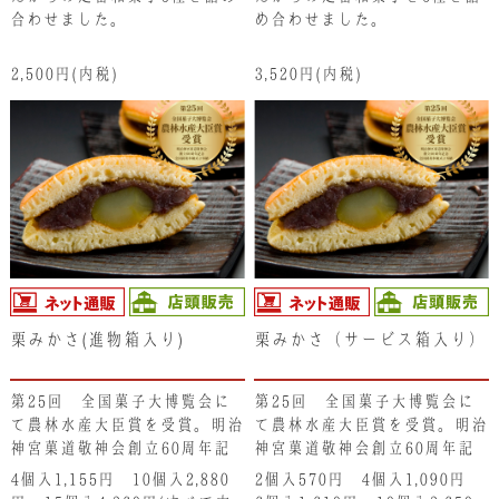
合わせました。
め合わせました。
2,500円(内税)
3,520円(内税)
栗みかさ(進物箱入り)
栗みかさ（サービス箱入り）
第25回 全国菓子大博覧会に
第25回 全国菓子大博覧会に
て農林水産大臣賞を受賞。明治
て農林水産大臣賞を受賞。明治
神宮菓道敬神会創立60周年記
神宮菓道敬神会創立60周年記
念全国銘菓奉納式にてご奉納。
念全国銘菓奉納式にてご奉納。
4個入1,155円 10個入2,880
2個入570円 4個入1,090円
たっぷりの小豆と栗がまるごと
たっぷりの小豆と栗がまるごと