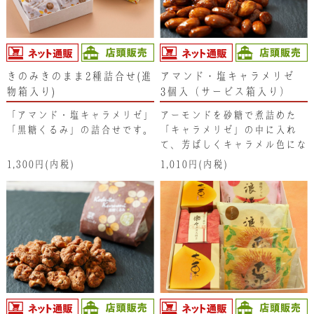
きのみきのまま2種詰合せ(進
アマンド・塩キャラメリゼ
物箱入り)
3個入（サービス箱入り）
「アマンド・塩キャラメリゼ」
アーモンドを砂糖で煮詰めた
「黒糖くるみ」の詰合せです。
「キャラメリゼ」の中に入れ
て、芳ばしくキャラメル色にな
るまでローストしています。表
1,300円(内税)
1,010円(内税)
面にまぶした「讃岐の藻塩」の
たまろやかな味わいと、カリっ
とした食感はクセになる美味し
さです。