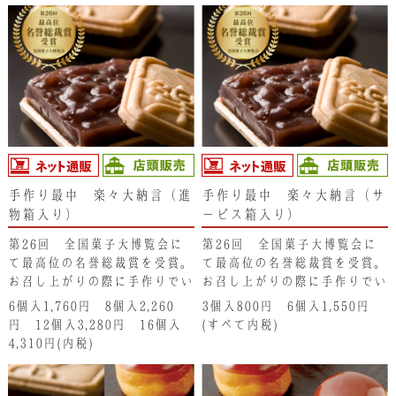
手作り最中 楽々大納言（進
手作り最中 楽々大納言（サ
物箱入り）
ービス箱入り）
第26回 全国菓子大博覧会に
第26回 全国菓子大博覧会に
て最高位の名誉総裁賞を受賞。
て最高位の名誉総裁賞を受賞。
お召し上がりの際に手作りでい
お召し上がりの際に手作りでい
ただく最中です。サクサクと香
ただく最中です。サクサクと香
6個入1,760円 8個入2,260
3個入800円 6個入1,550円
ばしい最中種とみずみずしい丹
ばしい最中種とみずみずしい丹
円 12個入3,280円 16個入
(すべて内税)
波大納言小豆の粒あんをお楽し
波大納言小豆の粒あんをお楽し
4,310円(内税)
みください。
みください。