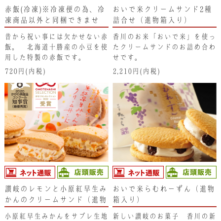
赤飯(冷凍)※冷凍便の為、冷
おいで米クリームサンド2種
凍商品以外と同梱できませ
詰合せ（進物箱入り）
ん。
昔から祝い事には欠かせない赤
香川のお米「おいで米」を使っ
飯。 北海道十勝産の小豆を使
たクリームサンドのお詰め合わ
用した特製の赤飯です。
せです。
720円(内税)
2,210円(内税)
讃岐のレモンと小原紅早生み
おいで米らむれーずん（進物
かんのクリームサンド（進物
箱入り）
箱入り）
小原紅早生みかんをサブレ生地
新しい讃岐のお菓子 香川の新