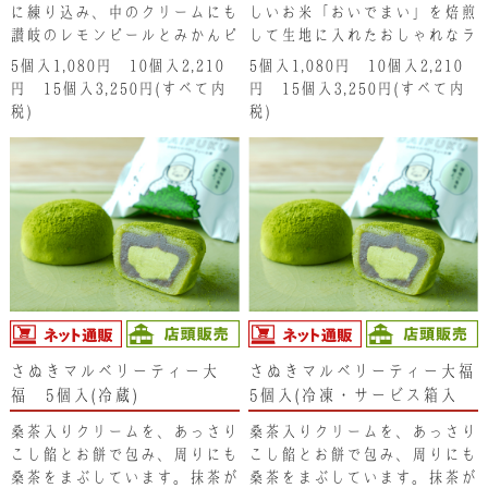
に練り込み、中のクリームにも
しいお米「おいでまい」を焙煎
讃岐のレモンピールとみかんピ
して生地に入れたおしゃれなラ
ールを入れ、爽やかで甘酸っぱ
ムレーズンサンドです。香川の
5個入1,080円 10個入2,210
5個入1,080円 10個入2,210
いクリームサンドに仕上げまし
希少糖「レアシュガースウィー
円 15個入3,250円(すべて内
円 15個入3,250円(すべて内
た。
ト」とラム酒でシロップ漬けに
税)
税)
したゴールデンレーズンをフレ
ッシュバターのクリームに入
れ、サンドしています。香ばし
いお米の香りと洋酒薫る少し大
人の味をどうぞ。
さぬきマルベリーティー大
さぬきマルベリーティー大福
福 5個入(冷蔵)
5個入(冷凍・サービス箱入
り)※冷凍便の為、冷凍商品
桑茶入りクリームを、あっさり
桑茶入りクリームを、あっさり
以外と同梱できません。
こし餡とお餅で包み、周りにも
こし餡とお餅で包み、周りにも
桑茶をまぶしています。抹茶が
桑茶をまぶしています。抹茶が