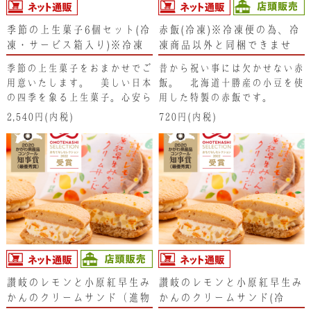
季節の上生菓子6個セット(冷
赤飯(冷凍)※冷凍便の為、冷
凍・サービス箱入り)※冷凍
凍商品以外と同梱できませ
便の為、冷凍商品以外と同梱
ん。
季節の上生菓子をおまかせでご
昔から祝い事には欠かせない赤
できません。
用意いたします。 美しい日本
飯。 北海道十勝産の小豆を使
の四季を象る上生菓子。心安ら
用した特製の赤飯です。
ぐひとときやお抹茶と一緒にど
2,540円(内税)
720円(内税)
うぞ。
讃岐のレモンと小原紅早生み
讃岐のレモンと小原紅早生み
かんのクリームサンド（進物
かんのクリームサンド(冷