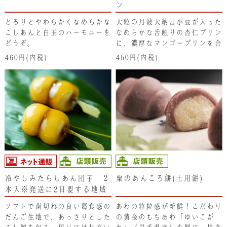
ン
とろりとやわらかくなめらかな
大粒の丹波大納言小豆が入った
こしあんと白玉のハーモニーを
なめらかな舌触りの杏仁プリン
どうぞ。
に、濃厚なマンゴープリンを合
わせました。
460円(内税)
450円(内税)
冷やしみたらしあん団子 ２
粟のあんころ餅(土用餅)
本入※発送に2日要する地域
(北海道･東北･新潟県・沖縄
ソフトで歯切れの良い葛食感の
あわの粒粒感が新鮮！こだわり
県）は注文不可となります。
だんご生地で、あっさりとした
の黄金のもちあわ「ゆいこが
ご了承ください。