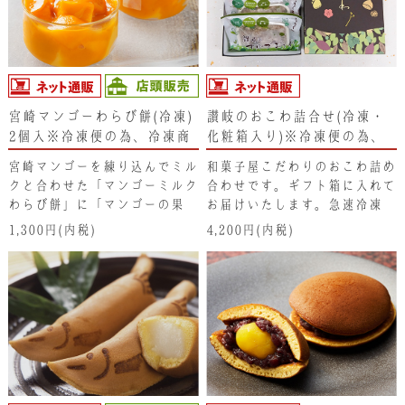
いちごの味わいが一緒にお楽し
ラズベリーもいいアクセントに
みいただけます。
なっています。
宮崎マンゴーわらび餅(冷凍)
讃岐のおこわ詰合せ(冷凍・
2個入※冷凍便の為、冷凍商
化粧箱入り)※冷凍便の為、
品以外と同梱できません。
冷凍商品以外と同梱できませ
宮崎マンゴーを練り込んでミル
和菓子屋こだわりのおこわ詰め
ん。
クと合わせた「マンゴーミルク
合わせです。ギフト箱に入れて
わらび餅」に「マンゴーの果
お届けいたします。急速冷凍
肉」と、フレッシュで爽やかな
で、出来立ての美味しさをお楽
1,300円(内税)
4,200円(内税)
酸味の「パッションフルーツ」
しみいただけます。 電子レン
を加えたフルーツ感たっぷりの
ジで温めてからお召し上がりく
「追いマンゴーソース」を掛け
ださい。
ています。まさにマンゴー尽く
しのわらび餅です。