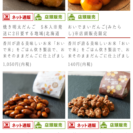
焼き明太だんご 5本入※発
おいでまいだんご(みたら
送に2日要する地域(北海道･
し)※店頭販売限定
東北･新潟県･沖縄県）は注文
香川が誇る美味しいお米「おい
香川が誇る美味しいお米「おい
不可となります。ご了承くだ
で米」をごはん炊き製法で、お
で米」をごはん炊き製法で、お
さい。
米そのままだんごに仕上げまし
米そのままだんごに仕上げまし
た。からませた 甘辛い焼き明
た。 からめた特製みたらしが
1,050円(内税)
140円(内税)
太子のタレがくせになります。
くせになるだんごです。