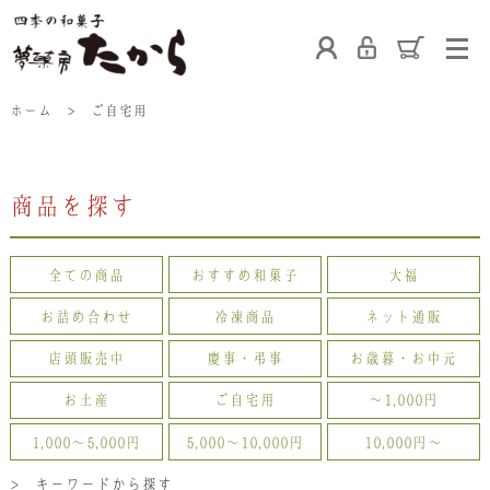
ホーム
ホーム
>
ご自宅用
商品を探す
たからの和菓子
ご利用案内
お熨斗について
全ての商品
おすすめ和菓子
大福
たからの上生菓子
たからについて
店舗案内
お詰め合わせ
冷凍商品
ネット通販
店頭販売中
慶事・弔事
お歳暮・お中元
お土産
ご自宅用
〜1,000円
ブログ
会社概要
採用情報
1,000〜5,000円
5,000〜10,000円
10,000円〜
> キーワードから探す