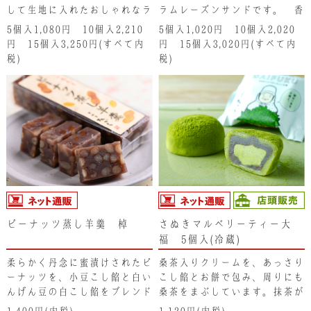
して生地に入れたおしゃれなラ
ラムレーズンサンドです。 香
ムレーズンサンドです。香川の
川の希少糖「レアシュガースウ
5個入1,080円 10個入2,210
5個入1,020円 10個入2,020
希少糖「レアシュガースウィー
ィート」とラム酒でシロップ漬
円 15個入3,250円(すべて内
円 15個入3,020円(すべて内
ト」とラム酒でシロップ漬けに
けにしたゴールデンレーズンを
税)
税)
したゴールデンレーズンをフレ
フレッシュバターのクリームに
ッシュバターのクリームに入
入れ、サンドしています。香ば
れ、サンドしています。香ばし
しいお米の香りと洋酒薫る少し
いお米の香りと洋酒薫る少し大
大人の味をどうぞ。
人の味をどうぞ。
ピーナッツ蒸し羊羹 棹
さぬきマルベリーティー大
福 5個入(冷蔵)
柔らかく丹念に蜜漬けされたピ
桑茶入りクリームを、あっさり
ーナッツを、小豆こし餡と白い
こし餡とお餅で包み、周りにも
んげん豆の白こし餡をブレンド
桑茶をまぶしています。抹茶が
した｢蒸し羊羹｣ に入れて仕
苦手なお子さまのみならず大人
1,400円(内税)
1,120円(内税)