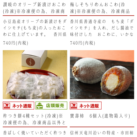
讃岐のオリーブ新漬けおこわ
梅しそちりめんおこわ(冷
(冷凍)※冷凍便の為、冷凍商
凍)※冷凍便の為、冷凍商品
品以外と同梱できません。
以外と同梱できません。
小豆島産オリーブの新漬けをダ
香川県善通寺産の もち麦「ダ
イシモチ(もち麦)の入ったおこ
イシモチ」を入れ、だし醤油で
わに仕上げています。 香川県
味付けした おこわに、いかな
産のオリーブオイル、讃岐の藻
ご釘煮、梅干し、青しそを入れ
740円(内税)
740円(内税)
塩も入れて、讃岐ならではのお
て、さっぱりとした おこわに
こわにしています。
仕上げています。
杵つき餅4種セット(冷凍)※
寶壽柿 6個入(進物箱入り)
冷凍便の為、冷凍商品以外と
同梱できません。
香ばしく焼いていただく杵つき
信州天竜川沿いの特産・市田柿