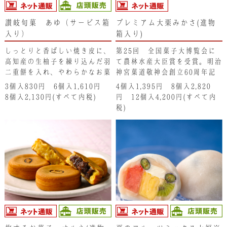
讃岐旬菓 あゆ（サービス箱
プレミアム大栗みかさ(進物
入り）
箱入り)
しっとりと香ばしい焼き皮に、
第25回 全国菓子大博覧会に
高知産の生柚子を練り込んだ羽
て農林水産大臣賞を受賞。明治
二重餅を入れ、やわらかなお菓
神宮菓道敬神会創立60周年記
子に仕上げています。あゆが清
念全国銘菓奉納式にてご奉納。
3個入830円 6個入1,610円
4個入1,395円 8個入2,820
流に泳ぐ夏にぴったりの、爽や
たっぷりの小豆と大粒の栗がま
8個入2,130円(すべて内税)
円 12個入4,200円(すべて内
かな味わいです。
るごと一粒入った「ぷれ」。
税)