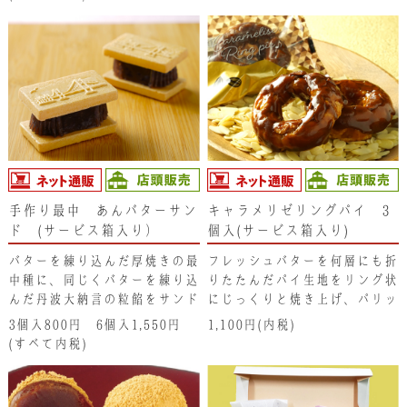
とした食感と口に広がるバター
の香りは、もはや最中の概念が
変わる味わいです。
手作り最中 あんバターサン
キャラメリゼリングパイ 3
ド (サービス箱入り）
個入(サービス箱入り)
バターを練り込んだ厚焼きの最
フレッシュバターを何層にも折
中種に、同じくバターを練り込
りたたんだパイ生地をリング状
んだ丹波大納言の粒餡をサンド
にじっくりと焼き上げ、パリッ
していただく至福の手作り最中
としたキャラメリゼを上掛けし
3個入800円 6個入1,550円
1,100円(内税)
です。厚焼き最中種のサクサク
ています。パイのサクサク食感
(すべて内税)
とした食感と口に広がるバター
と芳醇なバターの香り、さらに
の香りは、もはや最中の概念が
サトウキビのコク味のあるキャ
変わる味わいです。
ラメリゼが相まって、パイ好み