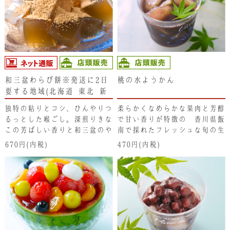
生クリームとのコラボレーショ
ンをお楽しみください。
和三盆わらび餅※発送に2日
桃の水ようかん
要する地域(北海道･東北･新
潟県･沖縄県）は、注文不可
独特の粘りとコシ、ひんやりつ
柔らかくなめらかな果肉と芳醇
となります。ご了承くださ
るっとした喉ごし。深煎りきな
で甘い香りが特徴の 香川県飯
い。
この芳ばしい香りと和三盆のや
南で採れたフレッシュな旬の生
さしい甘さがお口に広がりま
桃を、あっさりとした水ようか
670円(内税)
470円(内税)
す。
んの中にたっぷりと入れていま
す。ひんやりと口どけなめらか
で香り際立つ生桃と柔らかな水
ようかんの組み合わせは想像以
上です！