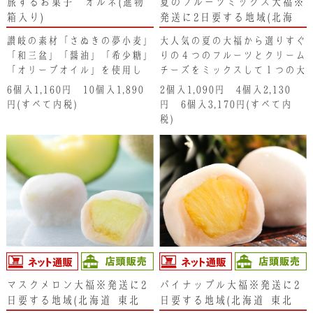
旅するお菓子 オルネ(進物
夏のフルーツミックス大福※
箱入り)
発送に2日要する地域(北海
道･東北･新潟県・沖縄県）は
讃岐の素材「さぬきの夢小麦」
大人気の夏の大福から選りすぐ
注文不可となります。ご了承
「和三盆」「醤油」「希少糖」
りの４つのフルーツとクリーム
ください。
「オリーブオイル」を使用し
チーズをミックスして１つの大
た、しっとり香ばしいカステラ
福にしました。すいか、パイナ
6個入1,160円 10個入1,890
2個入1,090円 4個入2,130
生地の小判焼きです。大粒丹波
ップル、ブルーベリー、キウイ
円(すべて内税)
円 6個入3,170円(すべて内
大納言のつぶ餡と濃厚な鳴門金
とクリームチーズ。それぞれの
税)
時のスイートポテトの味わいは
味わいが見事に絡み合って、口
唯一無二です。
の中で夏の味わいを演出しま
す。
マスクメロン大福※発送に2
パイナップル大福※発送に2
日要する地域(北海道･東北･
日要する地域(北海道･東北･