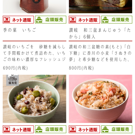
と冷えた抹茶クリーム餡のハー
モニーがより一層お楽しみいた
だけます。
季の菓 いちご
讃岐 和三盆まんじゅう「た
から」6個入
讃岐のいちごを 砂糖を減らし
讃岐の和三盆糖の素(もと)「白
て手間暇かけて煮詰めた、いち
下糖」に香川の小麦「さぬきの
ごの味わい濃厚なフレッシュジ
夢」と希少糖などを使用した、
ャムです。パンに塗ったり、ヨ
「讃岐の和三盆まんじゅう た
690円(内税)
800円(内税)
ーグルトにかけてどうぞ！
から」は、「もっちり､ふんわ
り､しっとり」をコンセプトに
した生地で、柔らかく小豆の風
味が香る粒あんを包んでいま
す。白ごまも少し加え、素材の
持つそれぞれの味わいを引きた
てて仕上げたこだわりの和菓子
です。