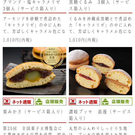
アマンド・塩キャラメリゼ
黒糖くるみ 3個入（サービ
3個入（サービス箱入り）
ス箱入り）
アーモンドを砂糖で煮詰めた
くるみを沖縄産黒糖とで煮詰め
「キャラメリゼ」の中に入れ
た「キャラメリゼ」の中に入れ
て、芳ばしくキャラメル色にな
て、芳ばしくキャラメル色にな
るまでローストしています。表
るまでローストしています。そ
1,010円(内税)
1,010円(内税)
面にまぶした「讃岐の藻塩」の
のカリｯとした食感はクセにな
たまろやかな味わいと、カリっ
る美味しさです。香川の希少糖
とした食感はクセになる美味し
入り。
さです。
栗みかさ（サービス箱入り）
讃岐ブッセ 浪漫（サービス
箱入り）
第25回 全国菓子大博覧会に
丸型のふんわりしっとり生地
て農林水産大臣賞を受賞。明治
は、ブッセの枠を超えた新食