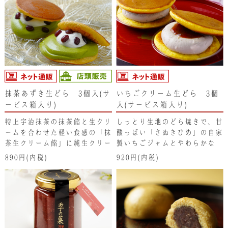
抹茶あずき生どら 3個入(サ
いちごクリーム生どら 3個
ービス箱入り)
入(サービス箱入り)
特上宇治抹茶の抹茶餡と生クリ
しっとり生地のどら焼きで、甘
ームを合わせた軽い食感の「抹
酸っぱい「さぬきひめ」の自家
茶生クリーム餡」に純生クリー
製いちごジャムとやわらかな
ムを合わせ、さらに 味わい濃
いちご生クリーム餡をサンドし
890円(内税)
920円(内税)
厚で柔らかく炊き上げた「丹波
た生どらです。
大納言小豆」の鹿の子を散りば
めています。"ふんわり“で"し
っとり“とした抹茶香る生どら
は、しっかり冷やしてお召し上
がり頂くと､しっとりどら焼き