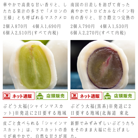
新潟県・沖縄県）は注文不可
新潟県・沖縄県）は注文不可
華やかで高貴な甘い香りと、し
南国の日差しを浴びて育った､
となります。ご了承くださ
となります。ご了承くださ
たたる果汁の多さで「メロンの
爽やかでトロピカルなパイン特
い。
い。
王様」とも呼ばれるマスクメロ
有の香りと、甘さ際立つ完熟の
ンを、その食べ頃を見計らって
｢ゴールドパイン｣。 そのフ
2個入870円 4個入1,690円
2個入790円 4個入1,530円
香りあふれる大福に仕上げまし
レッシュなパインを大玉にカッ
6個入2,510円(すべて内税)
6個入2,270円(すべて内税)
た。一度食べたら忘れられませ
トして仕上げた｢パイナップル
ん。
大福｣は、冷やしてお召し上が
りいただくと、冷たい果汁が口
の中いっぱいに広がって幸せ感
に包まれます。
ぶどう大福(シャインマスカ
ぶどう大福(黒系)※発送に2
ット)※発送に2日要する地域
日要する地域(北海道･東北･
(北海道･東北･新潟県･沖縄
新潟県･沖縄県)は、注文不可
皮ごと食べられる「シャインマ
新鮮でみずみずしいぶどうたち
県)は、注文不可となりま
となります。ご了承くださ
スカット」は、マスカットの香
をそのまま大福に仕上げまし
す。ご了承ください。
い。
りが爽やかで、自然な甘さが周
た。