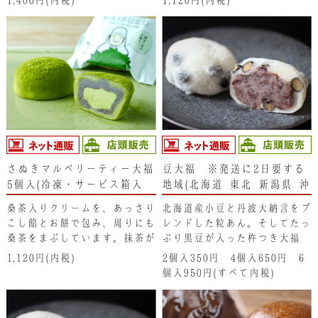
上げています。見た目は地味で
の方でも食べやすく、今までの
すが、たっぷりと入った柔らか
抹茶とは別物の味わいをお楽し
なピーナッツの味わいがしっか
みいただけます。
りとお楽しみいただけます。
さぬきマルベリーティー大福
豆大福 ※発送に2日要する
5個入(冷凍・サービス箱入
地域(北海道･東北･新潟県･沖
り)※冷凍便の為、冷凍商品
縄県）は注文不可となりま
桑茶入りクリームを、あっさり
北海道産小豆と丹波大納言をブ
以外と同梱できません。
す。ご了承ください。
こし餡とお餅で包み、周りにも
レンドした粒あん。そしてたっ
桑茶をまぶしています。抹茶が
ぷり黒豆が入った杵つき大福
苦手なお子さまのみならず大人
餅。昔ながらの素朴な豆大福に
1,120円(内税)
2個入350円 4個入650円 6
の方でも食べやすく、今までの
は、素材そのままの味わいが生
個入950円(すべて内税)
抹茶とは別物の味わいをお楽し
きています。
みいただけます。