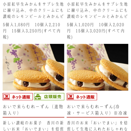
箱入り）
凍・サービス箱入り）※冷凍
小原紅早生みかんをサブレ生地
小原紅早生みかんをサブレ生地
便の為、冷凍商品以外と同梱
に練り込み、中のクリームにも
に練り込み、中のクリームにも
できません。
讃岐のレモンピールとみかんピ
讃岐のレモンピールとみかんピ
ールを入れ、爽やかで甘酸っぱ
ールを入れ、爽やかで甘酸っぱ
5個入1,080円 10個入2,210
5個入1,020円 10個入2,020
いクリームサンドに仕上げまし
いクリームサンドに仕上げまし
円 15個入3,250円(すべて内
円 15個入3,020円(すべて内
た。
た。
税)
税)
おいで米らむれーずん（進物
おいで米らむれーずん(冷
箱入り）
凍・サービス箱入り）※冷凍
便の為、冷凍商品以外と同梱
新しい讃岐のお菓子 香川の新
香川のお米「おいでまい」を焙
できません。
しいお米「おいでまい」を焙煎
煎して生地に入れたおしゃれな