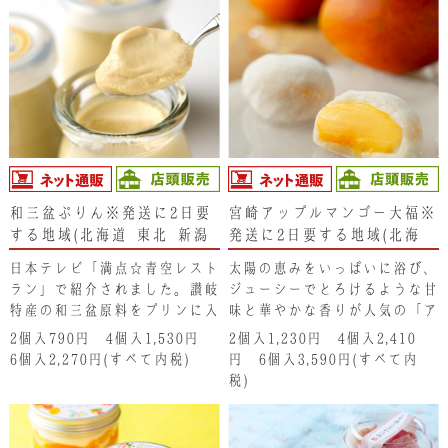
ネクリーム､さらにプルプルの
ゼリーといっぱいのフルーツ。
和三盆ぷりん※発送に2日要
宮崎アップルマンゴー大福※
する地域(北海道･東北･新潟
発送に2日要する地域(北海
県･沖縄県）は注文不可とな
道･東北･新潟県･沖縄県)は、
日本テレビ「満点☆青空レスト
太陽の恵みをいっぱいに浴び、
ります。ご了承ください。
注文不可となります。ご了承
ラン」で紹介されました。讃岐
ジューシーでとろけるような甘
ください。
特産の和三盆原料をプリンに入
味と華やかな香りが人気の「ア
れてやわらかプリンに焼き上げ
ップルマンゴー」の旨味をまる
2個入790円 4個入1,530円
2個入1,230円 4個入2,410
ています。 濃厚でクリーミー
ごと大福で包んでいます。濃厚
6個入2,270円(すべて内税)
円 6個入3,590円(すべて内
なプリンと和三盆の味がベスト
な至福の味わいを思う存分どう
税)
マッチ！和三盆の優しい甘さが
ぞ
お口の中でフワッと広がりま
す。