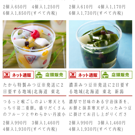
りの大福餅と一緒にお口の中に
2個入650円 4個入1,250円
2個入610円 4個入1,170円
広がります。是非 冷やしたま
6個入1,850円(すべて内税)
6個入1,730円(すべて内税)
まお召し上がりください。爽や
かさが一層増しますよ。
たから特製みつ豆※発送に2
濃茶みつ豆※発送に2日要す
日要する地域(北海道･東北･
る地域(北海道･東北･新潟
新潟県・沖縄県）は注文不可
県・沖縄県）は注文不可とな
つるっと喉ごしのよい寒天とも
濃厚で甘味のある宇治抹茶を、
となります。ご了承くださ
ります。ご了承ください。
っちり羽二重餅。盛りだくさん
お餅と抹茶寒天が入ったみつ豆
い。
のフルーツとやわらかい丹波小
に掛けてお召し上がりくださ
豆が入りのみつ豆です。
い。抹茶通も唸らせる味わいで
2個入990円 3個入1,460円
2個入990円 3個入1,460円
す。
4個入1,930円(すべて内税)
4個入1,930円(すべて内税)