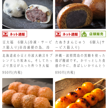
豆大福 6個入(冷凍・サービ
たぬきまんじゅう 6個入(サ
ス箱入り)※冷凍便の為、冷
ービス箱入り)
凍商品以外と同梱できませ
北海道産小豆と丹波大納言をブ
沖縄・波照間島の黒糖を使った
ん。
レンドした粒あん。そしてたっ
揚げ饅頭です。かりっとした食
ぷり黒豆が入った杵つき大福
感の中に、香ばしいかりんとう
餅。昔ながらの素朴な豆大福に
のような風味が漂い、中からふ
950円(内税)
890円(内税)
は、素材そのままの味わいが生
わっとしたこし餡の味が広がり
きています。
ます。