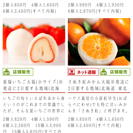
香りを丸ごと包んだ至福の味わ
す。リキュール酒で香り付けし
2個入850円 4個入1,650円
2個入990円 4個入1,930円
いです。
た「特製マスカット餡」とたっ
6個入2,450円(すべて内税)
6個入2,870円(すべて内税)
ぷりのシャインマスカットのハ
ーモニーは驚きの味わいです。
夏瑞いちご大福(小サイズ)※
さぬき紅みかん大福※発送に
発送に2日要する地域(北海
2日要する地域(北海道･東北･
道･東北･新潟県･沖縄県)は、
新潟県･沖縄県）は注文不可
いちごの旬といえば年末から春
ハウス栽培の小原紅早生(おば
注文不可となります。ご了承
となります。ご了承くださ
というのがこれまでの常識でし
らべにわせ)でも特に甘いみか
ください。
い。
たが、そんな夏いちごの世界に
んを「さぬき紅」と呼びます。
衝撃をもたらした北海道生まれ
夏限定の大福です。
2個入820円 4個入1,590円
2個入850円 4個入1,650円
の「夏端（なつみずき）」。豊
6個入2,360円 10個入3,900
6個入2,450円(すべて内税)
かな果汁が口中にほとばしりま
円 15個入5,825円(すべて内