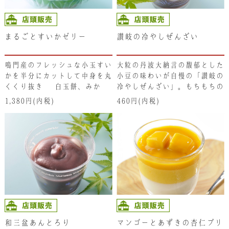
まるごとすいかゼリー
讃岐の冷やしぜんざい
鳴門産のフレッシュな小玉すい
大粒の丹波大納言の馥郁とした
かを半分にカットして中身を丸
小豆の味わいが自慢の「讃岐の
くくり抜き､ 白玉餅、みか
冷やしぜんざい」。もちもちの
ん、ブルーベリー、シャインマ
白玉と絡めて冷たいままお召し
1,380円(内税)
460円(内税)
スカット、そしてくり抜いたす
上がりください。＂小豆とお餅
いかを、すいかの皮の容器にた
だけ“ の和菓子ですが、なか
っぷりと入れ合わせて水々しく
なか侮れない味わいです。
やわらかなゼリーに仕上げてい
ます。すいか特有のシャリッと
した生食感も新鮮で､ゼリーを
食べると言うよりも、すいかに
ゼリーと色々なフルーツと絡め
て一緒に食べる感覚です。
和三盆あんとろり
マンゴーとあずきの杏仁プリ