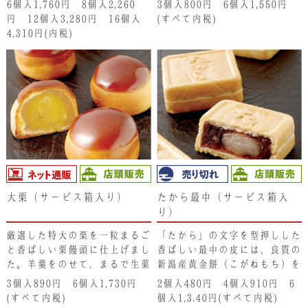
6個入1,760円 8個入2,260
3個入800円 6個入1,550円
ばしい最中種とみずみずしい丹
ばしい最中種とみずみずしい丹
円 12個入3,280円 16個入
(すべて内税)
波大納言小豆の粒あんをお楽し
波大納言小豆の粒あんをお楽し
4,310円(内税)
みください。
みください。
大栗（サービス箱入り）
たから最中（サービス箱入
り）
厳選した特大の栗を一粒まるご
「たから」の文字を型押しした
と香ばしい栗饅頭に仕上げまし
香ばしい最中の皮には、良質の
た。羊羹をのせて、まるで生菓
新潟産黄金餅（こがねもち）を
子のようなしっとり感が自慢で
使用。馥郁とした味わいの丹波
3個入890円 6個入1,730円
2個入480円 4個入910円 6
す。
大納言小豆あんと柔らかいお餅
(すべて内税)
個入1,3.40円(すべて内税)
が入っています。