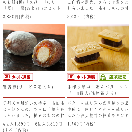
のお餅4種(「えび」「のり」
に白餡を詰め、さらに羊羹をあ
「豆」「粟(あわ)」)のセット
しらいました。柿そのものの甘
です。
みが広がる干柿の和菓子です。
2,880円(内税)
3,020円(内税)
寶壽柿(サービス箱入り)
手作り最中 あんバターサン
ド 6個入(進物箱入り）
信州天竜川沿いの特産・市田柿
バターを練り込んだ厚焼きの最
に白餡を詰め、さらに羊羹をあ
中種に、同じくバターを練り込
しらいました。柿そのものの甘
んだ丹波大納言の粒餡をサンド
みが広がる干柿の和菓子です。
していただく至福の手作り最中
4個入1,890円 6個入2,810円
1,760円(内税)
です。厚焼き最中種のサクサク
(すべて内税)