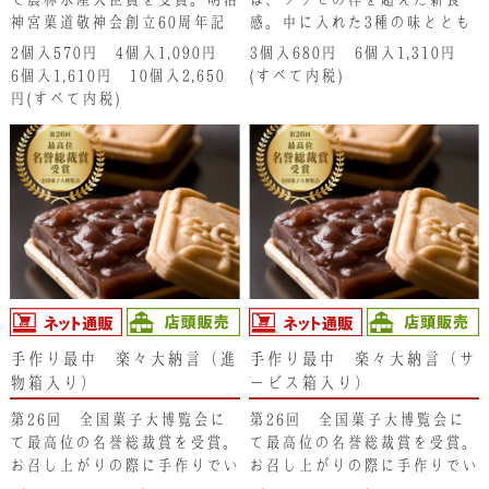
神宮菓道敬神会創立60周年記
感。中に入れた3種の味ととも
念全国銘菓奉納式にてご奉納。
に、得も言われぬ味わいが口い
2個入570円 4個入1,090円
3個入680円 6個入1,310円
たっぷりの小豆と栗がまるごと
っぱいに広がります。
6個入1,610円 10個入2,650
(すべて内税)
一粒入っています。
円(すべて内税)
手作り最中 楽々大納言（進
手作り最中 楽々大納言（サ
物箱入り）
ービス箱入り）
第26回 全国菓子大博覧会に
第26回 全国菓子大博覧会に
て最高位の名誉総裁賞を受賞。
て最高位の名誉総裁賞を受賞。
お召し上がりの際に手作りでい
お召し上がりの際に手作りでい
ただく最中です。サクサクと香
ただく最中です。サクサクと香