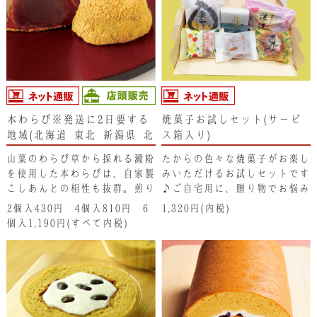
の方にも納得の味わい仕上がっ
ています。
本わらび※発送に2日要する
焼菓子お試しセット(サービ
地域(北海道･東北･新潟県･北
ス箱入り)
関東･沖縄県）は、注文不可
山菜のわらび草から採れる澱粉
たからの色々な焼菓子がお楽し
となります。ご了承くださ
を使用した本わらびは、自家製
みいただけるお試しセットです
い。
こしあんとの相性も抜群。煎り
♪ご自宅用に、贈り物でお悩み
立てきな粉の香ばしさと、わら
の方にもおすすめです。
2個入430円 4個入810円 6
1,320円(内税)
び本来の独特の食感をご賞味く
個入1,190円(すべて内税)
ださい。