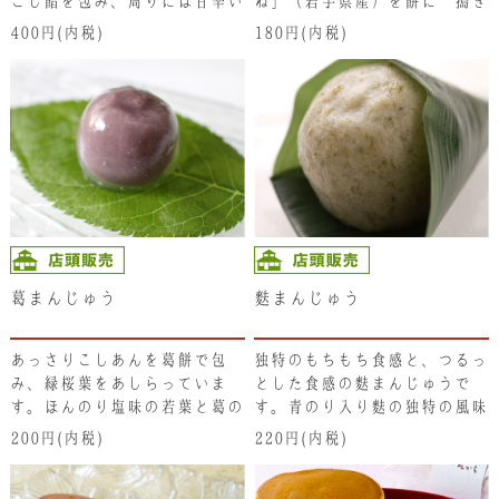
こし餡を包み、周りには甘辛い
ね」（岩手県産）を餅に 搗き
みたらしのタレを付けていま
込み柔らかい粟餅に仕上げ、回
400円(内税)
180円(内税)
す。
りをあっさりとしたこし餡で包
んでいます。古来より夏の土用
に食すると暑気あたりしないと
されており「土用餅」とも呼ば
れています。
葛まんじゅう
麩まんじゅう
あっさりこしあんを葛餅で包
独特のもちもち食感と、つるっ
み、緑桜葉をあしらっていま
とした食感の麩まんじゅうで
す。ほんのり塩味の若葉と葛の
す。青のり入り麩の独特の風味
風味をどうぞ。冷やしてお召し
と食感をお楽しみください。
200円(内税)
220円(内税)
上がりください。