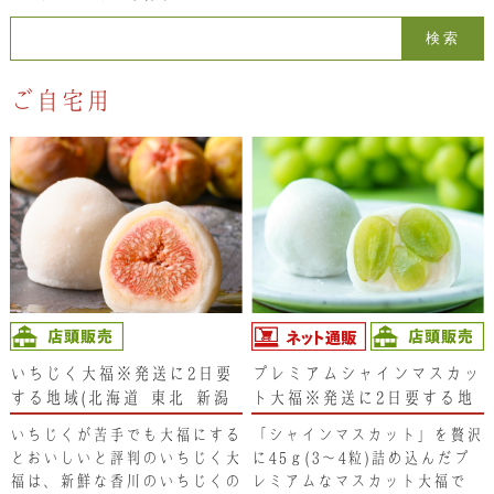
お問い合わせ
検索:
ご自宅用
LINE
Instagram
Twitter
お問い合わせ
〒761-0101 香川県高松市春日町214
087-844-8801
（受付時間 8:30〜17:30）
いちじく大福※発送に2日要
プレミアムシャインマスカッ
する地域(北海道･東北･新潟
ト大福※発送に2日要する地
県・沖縄県）は注文不可とな
域(北海道･東北･新潟県・沖
いちじくが苦手でも大福にする
「シャインマスカット」を贅沢
ります。ご了承ください。
縄県）は注文不可となりま
とおいしいと評判のいちじく大
に45ｇ(3～4粒)詰め込んだプ
す。ご了承ください。
福は、新鮮な香川のいちじくの
レミアムなマスカット大福で