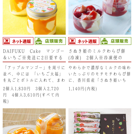
DAIFUKU Cake マンゴー
さぬき姫のミルクわらび餅
＆いちご※発送に2日要する
(冷凍) 2個入※冷凍便の
地域(北海道･東北･新潟県・
為、冷凍商品以外と同梱でき
「アップルマンゴー」を周りに
やわらかで濃厚なミルクの味わ
沖縄県）は注文不可となりま
ません。
並べ、中には､「いちご大福」
いたっぷりのモチモチわらび餅
す。ご了承ください。
を丸ごとボトルに入れて、まわ
に、香川県産「さぬき姫いち
りに生クリームと自家製のマン
ご」の自家製ソースをかけて、
2個入1,830円 3個入2,720
1,140円(内税)
ゴージャムをあしらった、食べ
上には爽やかな酸味の「ラズベ
円 4個入3,610円(すべて内
応えのある ケーキに仕上げて
リー」を乗せています。自家製
税)
います。底には しっとりとし
いちごソースは､さぬき姫いち
た「どら焼き」敷いています。
ごを濃縮しており、無添加なが
とろけるようなトロピカルなマ
らも濃厚ないちごの味わいがお
ンゴーの味わいの後から､柔ら
楽しみいただけます。いちごと
かな大福餅が口に広がり、讃岐
ミルクの相性は抜群で､乗せた