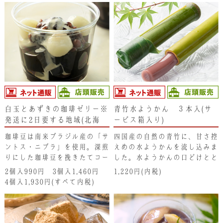
白玉とあずきの珈琲ゼリー※
青竹水ようかん ３本入(サ
発送に2日要する地域(北海
ービス箱入り)
道･東北･新潟県・沖縄県）は
珈琲豆は南米ブラジル産の「サ
四国産の自然の青竹に、甘さ控
注文不可となります。ご了承
ントス・ニブラ」を使用。深煎
えめの水ようかんを流し込みま
ください。
りにした珈琲豆を挽きたてコー
した。水ようかんの口どけとと
ヒーにして、直ぐにゼリーに仕
もに青竹の香りもお楽しみくだ
2個入990円 3個入1,460円
1,220円(内税)
上げています。モチモチの白玉
さい。
4個入1,930円(すべて内税)
と柔らかい粒あん、最後に純生
クリームをかけてお召し上がり
ください。淹れたての深いコー
ヒーの香りと、粒あんに掛けた