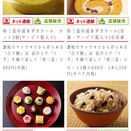
和三盆丹波あずきロール カ
和三盆丹波あずきロール(冷
ット3個(サービス箱入り)
凍・サービス箱入り)※冷凍
便の為、冷凍商品以外と同梱
讃岐のサトウキビから作られる
讃岐のサトウキビから作られる
できません。
「白下糖」は､盆の上で「と
「白下糖」は､盆の上で「と
ぎ」を繰り返して「和三盆」に
ぎ」を繰り返して「和三盆」に
仕上がります。そのサトウキビ
仕上がります。そのサトウキビ
890円(内税)
カット3個入890円 1本1,250
の蜜をたっぷり含んだ「白下
の蜜をたっぷり含んだ「白下
円(すべて内税)
糖」をロール生地に入れてふん
糖」をロール生地に入れてふん
わりと焼き上げ、丹波大納言の
わりと焼き上げ、丹波大納言の
鹿の子豆入りの生クリームをた
鹿の子豆入りの生クリームをた
っぷりと巻いています。シンプ
っぷりと巻いています。シンプ
ルなだけに素材の味わいやハー
ルなだけに素材の味わいやハー
モニーが十分にお楽しみいただ
モニーが十分にお楽しみいただ
けます。サトウキビの素朴で優
けます。サトウキビの素朴で優
しい「コク」をどうぞご堪能く
しい「コク」をどうぞご堪能く
ださい。
ださい。