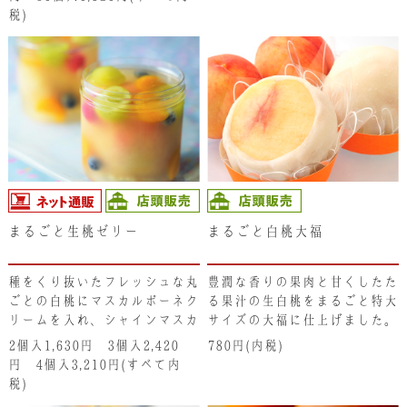
す。
税)
まるごと生桃ゼリー
まるごと白桃大福
種をくり抜いたフレッシュな丸
豊潤な香りの果肉と甘くしたた
ごとの白桃にマスカルポーネク
る果汁の生白桃をまるごと特大
リームを入れ、シャインマスカ
サイズの大福に仕上げました。
ット、ブルーベリー、みかん、
食べた途端にみずみずしい果汁
2個入1,630円 3個入2,420
780円(内税)
チェリーと一緒に桃のゼリーに
が口いっぱいに広がります。
円 4個入3,210円(すべて内
仕上げています。柔らかな 丸
税)
ごとの生白桃と､マスカルポー