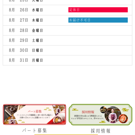
水
8月 26
定休日
水曜日
曜
日,
木
8月 27
お届け不可日
木曜日
8
曜
月
日,
8月 28
金曜日
26th
8
2026
月
8月 29
土曜日
27th
2026
8月 30
日曜日
8月 31
月曜日
パート募集
採用情報