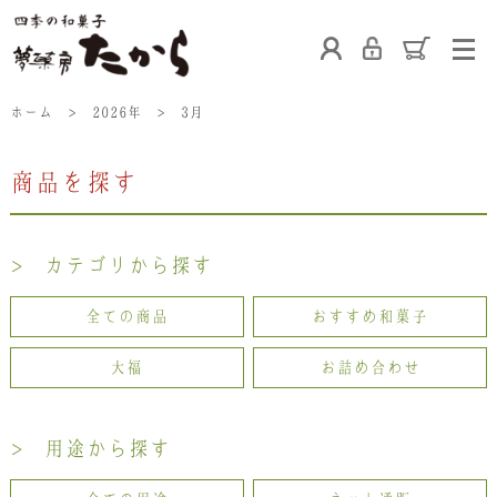
ホーム
ホーム
>
2026年
>
3月
商品を探す
たからの和菓子
ご利用案内
お熨斗について
> カテゴリから探す
たからの上生菓子
たからについて
店舗案内
全ての商品
おすすめ和菓子
大福
お詰め合わせ
ブログ
会社概要
採用情報
> 用途から探す