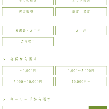
全ての用途
ネット通販
お問い合わせ
店頭販売中
慶事・弔事
LINE
Instagram
Twitter
お歳暮・お中元
お土産
お問い合わせ
ご自宅用
〒761-0101 香川県高松市春日町214
087-844-8801
（受付時間 8:30〜17:30）
> 金額から探す
〜1,000円
1,000〜5,000円
5,000〜10,000円
10,000円〜
> キーワードから探す