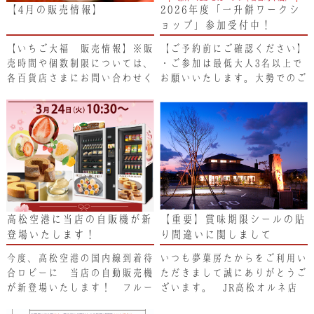
【4月の販売情報】
2026年度「一升餅ワークシ
ョップ」参加受付中！
【いちご大福 販売情報】※販
【ご予約前にご確認ください】
売時間や個数制限については、
・ご参加は最低大人3名以上で
各百貨店さまにお問い合わせく
お願いいたします。大勢でのご
ださい。 ……
参加大歓……
高松空港に当店の自販機が新
【重要】賞味期限シールの貼
登場いたします！
り間違いに関しまして
今度、高松空港の国内線到着待
いつも夢菓房たからをご利用い
合ロビーに 当店の自動販売機
ただきまして誠にありがとうご
が新登場いたします！ フルー
ざいます。 JR高松オルネ店
ツ大福や和……
にて販売した……