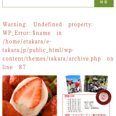
検索:
Warning
: Undefined property:
WP_Error::$name in
/home/etakara/e-
takara.jp/public_html/wp-
content/themes/takara/archive.php
on
line
87