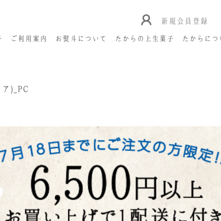
新規会員登録
子
ご利用案内
お熨斗について
たからの上生菓子
たからにつ
ア)_PC