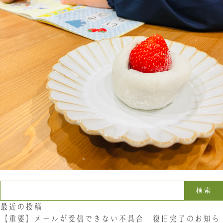
お問い合わせ
LINE
Instagram
Twitter
お問い合わせ
〒761-0101 香川県高松市春日町214
087-844-8801
（受付時間 8:30〜17:30）
検索:
最近の投稿
【重要】メールが受信できない不具合 復旧完了のお知ら