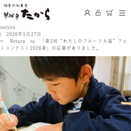
ホーム
naiyou
|
2026年5月27日
←
Return to 「第2回“わたしのフルーツ大福”フォ
トコンテスト2026春」の応募がありました。
たからの和菓子
ご利用案内
お熨斗について
たからの上生菓子
たからについて
店舗案内
ブログ
会社概要
採用情報