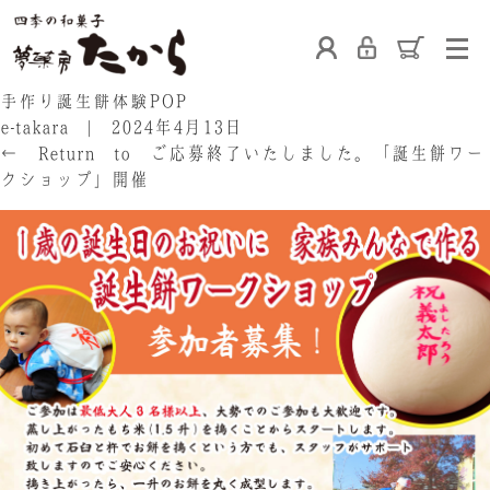
ホーム
手作り誕生餅体験POP
e-takara
|
2024年4月13日
←
Return to ご応募終了いたしました。「誕生餅ワー
クショップ」開催
たからの和菓子
ご利用案内
お熨斗について
たからの上生菓子
たからについて
店舗案内
ブログ
会社概要
採用情報