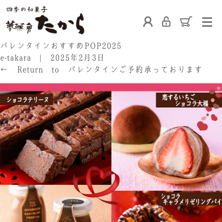
ホーム
バレンタインおすすめPOP2025
e-takara
|
2025年2月3日
←
Return to バレンタインご予約承っております
たからの和菓子
ご利用案内
お熨斗について
たからの上生菓子
たからについて
店舗案内
ブログ
会社概要
採用情報