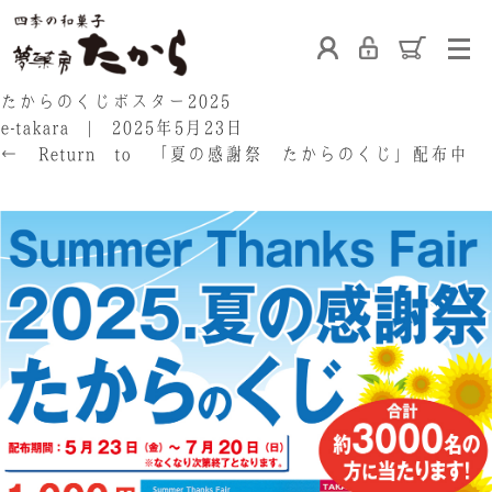
ホーム
たからのくじポスター2025
e-takara
|
2025年5月23日
←
Return to 「夏の感謝祭 たからのくじ」配布中
›
たからの和菓子
ご利用案内
お熨斗について
たからの上生菓子
たからについて
店舗案内
ブログ
会社概要
採用情報