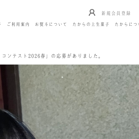
新規会員登録
子
ご利用案内
お熨斗について
たからの上生菓子
たからにつ
トコンテスト2026春」の応募がありました。