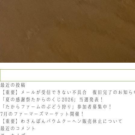
検索:
最近の投稿
【重要】メールが受信できない不具合 復旧完了のお知ら
「夏の感謝祭たからのくじ2026」当選発表！
「たからファームのぶどう狩り」参加者募集中！
7月のファーマーズマーケット開催！
【重要】わさんぼんバウムクーヘン販売休止について
最近のコメント