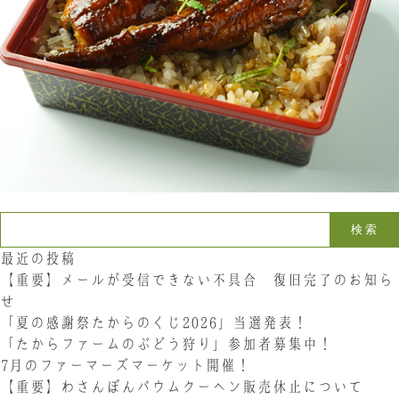
お問い合わせ
LINE
Instagram
Twitter
お問い合わせ
〒761-0101 香川県高松市春日町214
087-844-8801
（受付時間 8:30〜17:30）
検索:
最近の投稿
【重要】メールが受信できない不具合 復旧完了のお知ら
せ
「夏の感謝祭たからのくじ2026」当選発表！
「たからファームのぶどう狩り」参加者募集中！
7月のファーマーズマーケット開催！
【重要】わさんぼんバウムクーヘン販売休止について