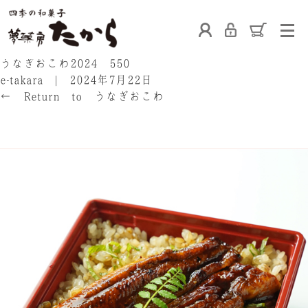
ホーム
うなぎおこわ2024 550
e-takara
|
2024年7月22日
←
Return to うなぎおこわ
‹
›
たからの和菓子
ご利用案内
お熨斗について
たからの上生菓子
たからについて
店舗案内
ブログ
会社概要
採用情報