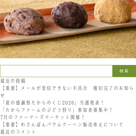
お問い合わせ
LINE
Instagram
Twitter
お問い合わせ
〒761-0101 香川県高松市春日町214
検索:
087-844-8801
（受付時間 8:30〜17:30）
最近の投稿
【重要】メールが受信できない不具合 復旧完了のお知ら
せ
「夏の感謝祭たからのくじ2026」当選発表！
「たからファームのぶどう狩り」参加者募集中！
7月のファーマーズマーケット開催！
【重要】わさんぼんバウムクーヘン販売休止について
最近のコメント