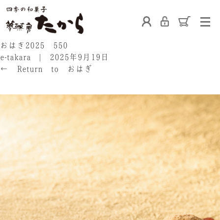
ホーム
おはぎ2025 550
e-takara
|
2025年9月19日
←
Return to おはぎ
‹
たからの和菓子
ご利用案内
お熨斗について
たからの上生菓子
たからについて
店舗案内
ブログ
会社概要
採用情報