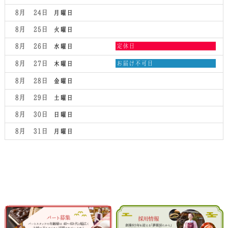
8月 24
月曜日
8月 25
火曜日
水
8月 26
定休日
水曜日
曜
日,
木
8月 27
お届け不可日
木曜日
8
曜
月
日,
8月 28
金曜日
26th
8
2026
月
8月 29
土曜日
27th
2026
8月 30
日曜日
8月 31
月曜日