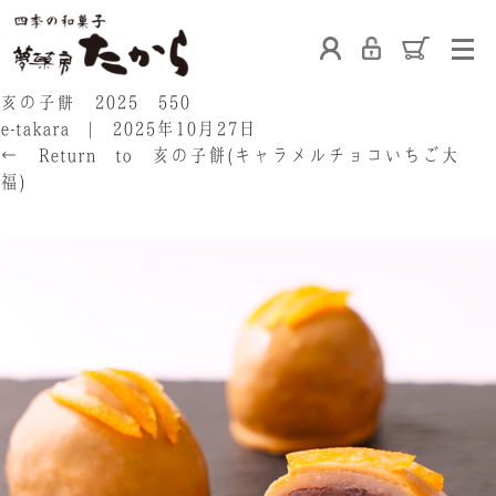
ホーム
亥の子餅 2025 550
e-takara
|
2025年10月27日
←
Return to 亥の子餅(キャラメルチョコいちご大
福)
‹
たからの和菓子
ご利用案内
お熨斗について
たからの上生菓子
たからについて
店舗案内
ブログ
会社概要
採用情報