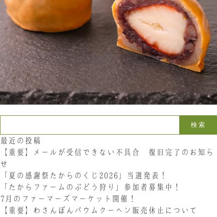
お問い合わせ
LINE
Instagram
Twitter
お問い合わせ
〒761-0101 香川県高松市春日町214
087-844-8801
（受付時間 8:30〜17:30）
検索:
最近の投稿
【重要】メールが受信できない不具合 復旧完了のお知ら
せ
「夏の感謝祭たからのくじ2026」当選発表！
「たからファームのぶどう狩り」参加者募集中！
7月のファーマーズマーケット開催！
【重要】わさんぼんバウムクーヘン販売休止について