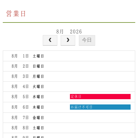
営業日
8月 2026
今日
8月 1
土曜日
8月 2
日曜日
8月 3
月曜日
8月 4
火曜日
水
8月 5
定休日
水曜日
曜
日,
木
8月 6
お届け不可日
木曜日
8
曜
月
日,
8月 7
金曜日
5th
8
2026
月
8月 8
土曜日
6th
2026
8月 9
日曜日