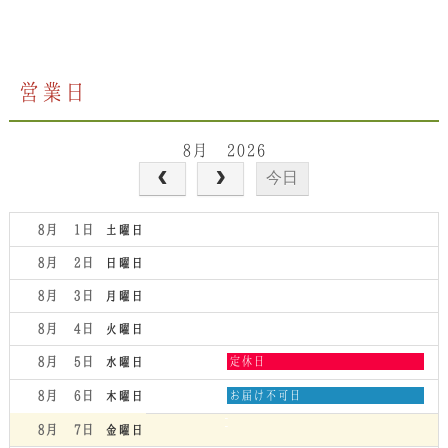
営業日
8月 2026
今日
8月 1
土曜日
8月 2
日曜日
8月 3
月曜日
8月 4
火曜日
水
8月 5
定休日
水曜日
曜
日,
木
8月 6
お届け不可日
木曜日
8
曜
月
日,
8月 7
金曜日
5th
8