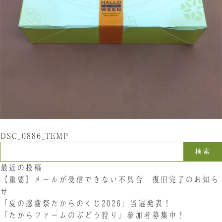
お問い合わせ
LINE
Instagram
Twitter
お問い合わせ
〒761-0101 香川県高松市春日町214
087-844-8801
（受付時間 8:30〜17:30）
DSC_0886_TEMP
検索:
最近の投稿
【重要】メールが受信できない不具合 復旧完了のお知ら
せ
「夏の感謝祭たからのくじ2026」当選発表！
「たからファームのぶどう狩り」参加者募集中！