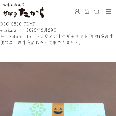
ホーム
DSC_0886_TEMP
e-takara
|
2025年9月29日
←
Return to ハロウィン上生菓子セット(冷凍)※冷凍
便の為、冷凍商品以外と同梱できません。
‹
たからの和菓子
ご利用案内
お熨斗について
›
たからの上生菓子
たからについて
店舗案内
ブログ
会社概要
採用情報