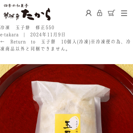
ホーム
冷凍 玉子餅 修正550
e-takara
|
2024年11月9日
←
Return to 玉子餅 10個入(冷凍)※冷凍便の為、冷
凍商品以外と同梱できません。
‹
たからの和菓子
ご利用案内
お熨斗について
たからの上生菓子
たからについて
店舗案内
ブログ
会社概要
採用情報