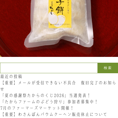
お問い合わせ
LINE
Instagram
Twitter
お問い合わせ
〒761-0101 香川県高松市春日町214
087-844-8801
（受付時間 8:30〜17:30）
検索:
最近の投稿
【重要】メールが受信できない不具合 復旧完了のお知ら
せ
「夏の感謝祭たからのくじ2026」当選発表！
「たからファームのぶどう狩り」参加者募集中！
7月のファーマーズマーケット開催！
【重要】わさんぼんバウムクーヘン販売休止について