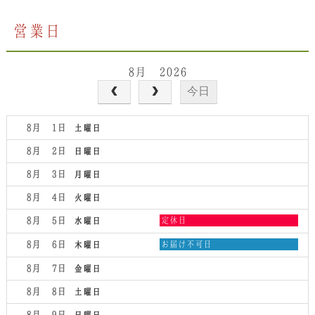
営業日
8月 2026
今日
8月 1
土曜日
8月 2
日曜日
8月 3
月曜日
8月 4
火曜日
水
8月 5
定休日
水曜日
曜
日,
木
8月 6
お届け不可日
木曜日
8
曜
月
日,
8月 7
金曜日
5th
8
2026
月
8月 8
土曜日
6th
2026
8月 9
日曜日