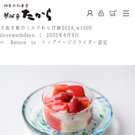
ホーム
さぬき姫のミルクわらび餅2024_w1500
ilovemathdayo
|
2025年6月9日
←
Return to トップページスライダー設定
‹
›
たからの和菓子
ご利用案内
お熨斗について
たからの上生菓子
たからについて
店舗案内
ブログ
会社概要
採用情報