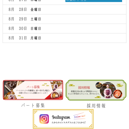
8
曜
月
日,
8月 28
金曜日
26th
8
2026
月
8月 29
土曜日
27th
2026
8月 30
日曜日
8月 31
月曜日
パート募集
採用情報