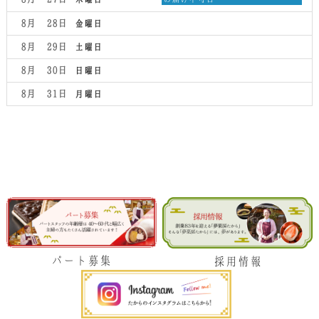
8
曜
月
日,
8月 28
金曜日
26th
8
2026
月
8月 29
土曜日
27th
2026
8月 30
日曜日
8月 31
月曜日
パート募集
採用情報