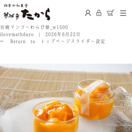
ホーム
宮崎マンゴーわらび餅_w1500
ilovemathdayo
|
2026年6月22日
←
Return to トップページスライダー設定
‹
›
たからの和菓子
ご利用案内
お熨斗について
たからの上生菓子
たからについて
店舗案内
ブログ
会社概要
採用情報