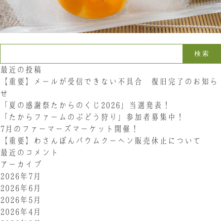
お問い合わせ
LINE
Instagram
Twitter
検索:
最近の投稿
お問い合わせ
【重要】メールが受信できない不具合 復旧完了のお知ら
せ
「夏の感謝祭たからのくじ2026」当選発表！
〒761-0101 香川県高松市春日町214
087-844-8801
「たからファームのぶどう狩り」参加者募集中！
（受付時間 8:30〜17:30）
7月のファーマーズマーケット開催！
【重要】わさんぼんバウムクーヘン販売休止について
最近のコメント
アーカイブ
2026年7月
2026年6月
2026年5月
2026年4月