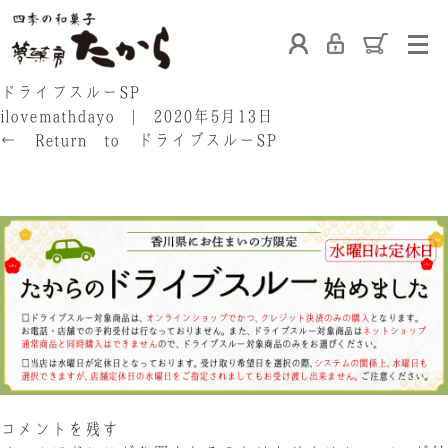
ホーム
ドライブスルーSP
ilovemathdayo
|
2020年5月13日
←
Return to ドライブスルーSP
‹
›
たからの和菓子
ご利用案内
お熨斗について
たからの上生菓子
たからについて
店舗案内
ブログ
会社概要
採用情報
コメントを残す