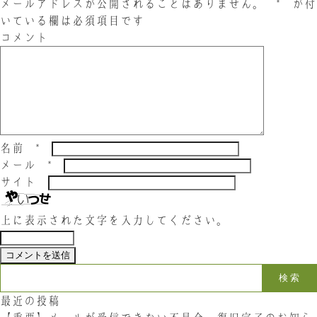
メールアドレスが公開されることはありません。
*
が付
お問い合わせ
いている欄は必須項目です
コメント
LINE
Instagram
Twitter
お問い合わせ
名前
*
〒761-0101 香川県高松市春日町214
メール
*
087-844-8801
（受付時間 8:30〜17:30）
サイト
上に表示された文字を入力してください。
検索:
最近の投稿