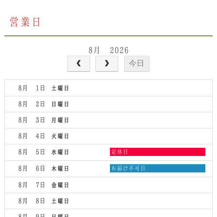
営業日
8月 2026
今日
8月 1
土曜日
8月 2
日曜日
8月 3
月曜日
8月 4
火曜日
水
8月 5
定休日
水曜日
曜
日,
木
8月 6
お届け不可日
木曜日
8
曜
月
日,
8月 7
金曜日
5th
8
2026
月
8月 8
土曜日
6th
2026
8月 9