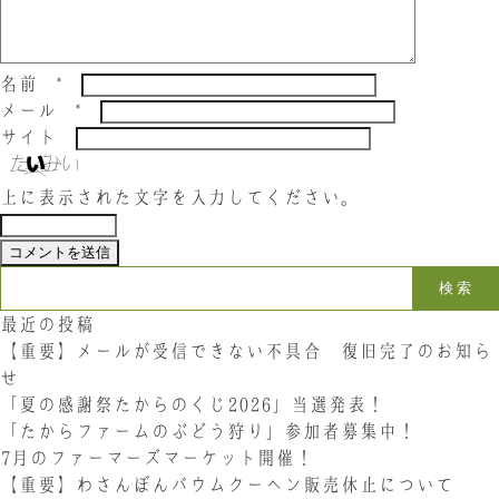
お問い合わせ
名前
*
LINE
Instagram
Twitter
メール
*
サイト
お問い合わせ
上に表示された文字を入力してください。
〒761-0101 香川県高松市春日町214
087-844-8801
（受付時間 8:30〜17:30）
検索:
最近の投稿
【重要】メールが受信できない不具合 復旧完了のお知ら
せ
「夏の感謝祭たからのくじ2026」当選発表！
「たからファームのぶどう狩り」参加者募集中！
7月のファーマーズマーケット開催！
【重要】わさんぼんバウムクーヘン販売休止について