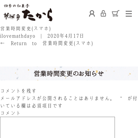
ホーム
営業時間変更(スマホ)
ilovemathdayo
|
2020年4月17日
←
Return to 営業時間変更(スマホ)
‹
›
たからの和菓子
ご利用案内
お熨斗について
たからの上生菓子
たからについて
店舗案内
コメントを残す
メールアドレスが公開されることはありません。
*
が付
いている欄は必須項目です
コメント
ブログ
会社概要
採用情報