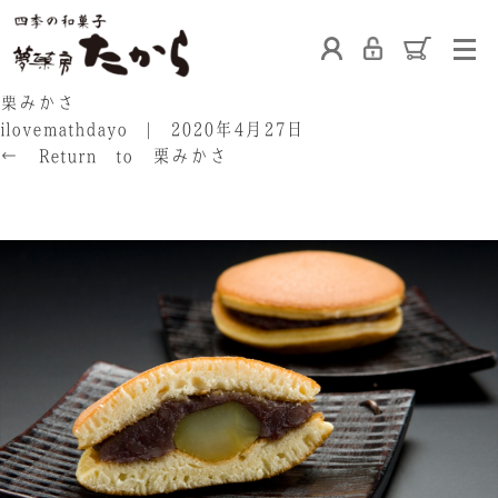
ホーム
栗みかさ
ilovemathdayo
|
2020年4月27日
←
Return to 栗みかさ
‹
›
たからの和菓子
ご利用案内
お熨斗について
たからの上生菓子
たからについて
店舗案内
ブログ
会社概要
採用情報