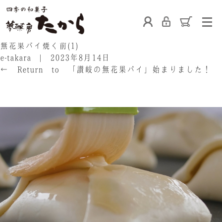
ホーム
無花果パイ焼く前(1)
e-takara
|
2023年8月14日
←
Return to 「讃岐の無花果パイ」始まりました！
‹
›
たからの和菓子
ご利用案内
お熨斗について
たからの上生菓子
たからについて
店舗案内
ブログ
会社概要
採用情報