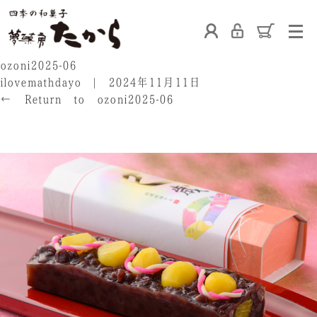
ホーム
ozoni2025-06
ilovemathdayo
|
2024年11月11日
←
Return to ozoni2025-06
‹
›
たからの和菓子
ご利用案内
お熨斗について
たからの上生菓子
たからについて
店舗案内
ブログ
会社概要
採用情報