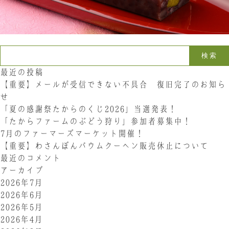
お問い合わせ
LINE
Instagram
Twitter
検索:
最近の投稿
お問い合わせ
【重要】メールが受信できない不具合 復旧完了のお知ら
せ
「夏の感謝祭たからのくじ2026」当選発表！
〒761-0101 香川県高松市春日町214
087-844-8801
「たからファームのぶどう狩り」参加者募集中！
（受付時間 8:30〜17:30）
7月のファーマーズマーケット開催！
【重要】わさんぼんバウムクーヘン販売休止について
最近のコメント
アーカイブ
2026年7月
2026年6月
2026年5月
2026年4月