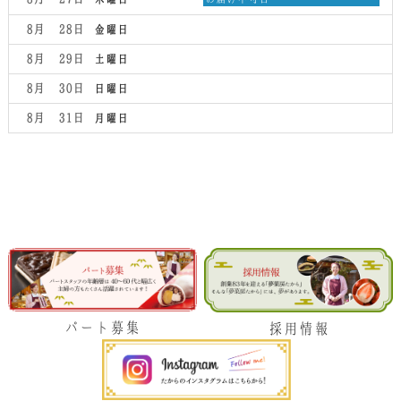
8
曜
月
日,
8月 28
金曜日
26th
8
2026
月
8月 29
土曜日
27th
2026
8月 30
日曜日
8月 31
月曜日
パート募集
採用情報