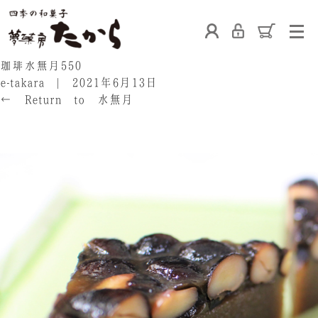
ホーム
珈琲水無月550
e-takara
|
2021年6月13日
←
Return to 水無月
‹
›
たからの和菓子
ご利用案内
お熨斗について
たからの上生菓子
たからについて
店舗案内
ブログ
会社概要
採用情報