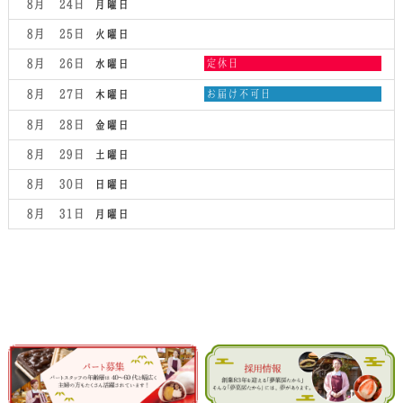
8月 24
月曜日
8月 25
火曜日
水
8月 26
定休日
水曜日
曜
日,
木
8月 27
お届け不可日
木曜日
8
曜
月
日,
8月 28
金曜日
26th
8
2026
月
8月 29
土曜日
27th
2026
8月 30
日曜日
8月 31
月曜日